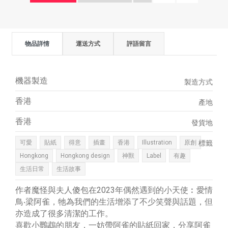
物品詳情
運送方式
評語留言
機器製造
製造方式
香港
產地
香港
發貨地
可愛
貼紙
得意
插畫
香港
Illustration
原創
標籤
Hongkong
Hongkong design
神獸
Label
有趣
生活日常
生活故事
作者魔怪與夫人傻包在2023年偶然遇到的小天使︰愛情
鳥‧梁阿雀，牠為我們的生活增添了不少笑聲與話題，但
亦造成了很多清潔的工作。
喜歡小鸚鵡的朋友，一妨帶阿雀的貼紙回家，分享阿雀