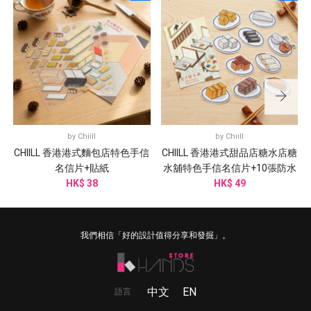
by
Chiill
by
Chiill
CHIILL 香港港式麵包店特色手信
CHIILL 香港港式甜品店糖水店糖
名信片+貼紙
水舖特色手信名信片+10張防水
HK$ 38
HK$ 49
貼紙
我們相信「好的設計值得分享和發掘」。
中文
EN
語言