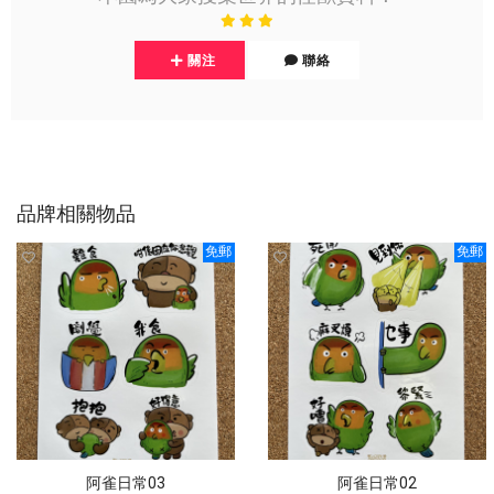
關注
聯絡
品牌相關物品
免郵
免郵
阿雀日常03
阿雀日常02