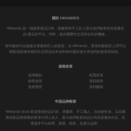
關於 HKHANDS
HKHands 是一個讓香港設計師，插畫家和手工匠人展示他們嶄新和高質量作
品/產品的平台。同時，提供國際性交流和合作的機會。
每件藝術作品都蘊含著藝術匠人的創意。在 HKHands，香港的藝術匠人們可以
輕鬆地與擁有相同生活理念的本地和海外愛好者分享他們的創意和技術。
服務政策
使用條款
私隱政策
銷售政策
退貨政策
免責聲明
資料刪除
申請品牌帳號
HKHands store 歡迎香港的設計師、插畫家、手工職人、自由創作者、以及國
際原創品牌授權的香港代理人加入，展示他們嶄新的設計和高質量的作品，並
透過本平台經營、推廣、銷售、及建立品牌。