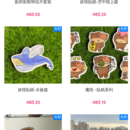
藍田彩龍明信片套裝
妖怪貼紙-空中陸上篇
HK$ 50
HK$ 20
免郵
免郵
妖怪貼紙-水族篇
魔怪 - 貼紙系列
HK$ 20
HK$ 15
免郵
免郵