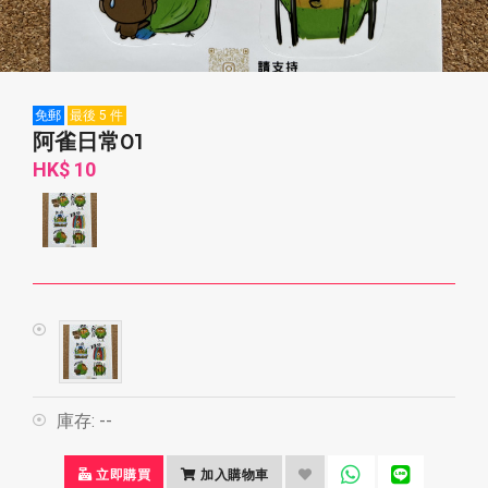
免郵
最後 5 件
阿雀日常01
HK$ 10
庫存:
--
立即購買
加入購物車