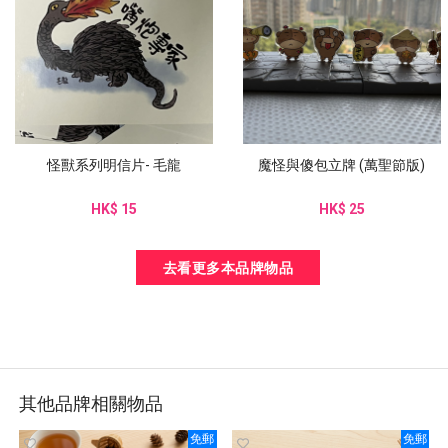
怪獸系列明信片- 毛龍
魔怪與傻包立牌 (萬聖節版)
HK$ 15
HK$ 25
去看更多本品牌物品
其他品牌相關物品
免郵
免郵