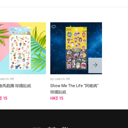
Latech HK
by
Latech HK
by
Latech HK
物馬戲團 韓國貼紙
Show Me The Life "阿豬媽"
鈍鈍熊 (Yel
韓國貼紙
$ 15
HK$ 15
HK$ 15