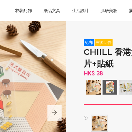
衣著配飾
紙品文具
生活設計
肌研美妝
免郵
最後 5 件
CHIILL
片+貼紙
HK$ 38