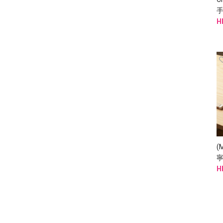
H
(
寧
H