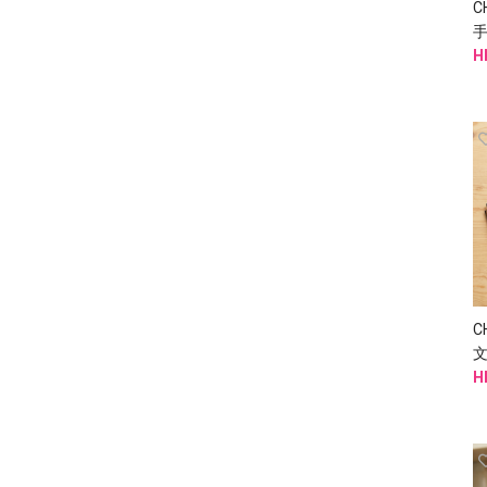
C
手
H
C
H