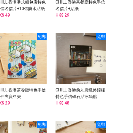
HIILL 香港港式麵包店特色
CHIILL 香港茶餐廳特色手信
信名信片+10張防水貼紙
名信片+貼紙
K$ 49
HK$ 29
免郵
免郵
HIILL 香港茶餐廳特色手信
CHIILL 香港前九廣鐵路鐘樓
文件夾資料夾
特色手信磁石貼冰箱貼
K$ 29
HK$ 48
免郵
免郵