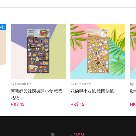
免郵
by
Latech HK
by
Latech HK
by
阿豬媽與韓國街頭小食 韓國
花豹與小灰鼠 韓國貼紙
動
貼紙
HK$ 15
HK$ 15
HK