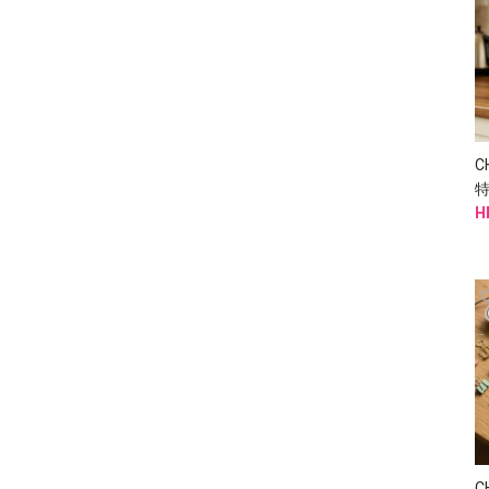
C
H
C