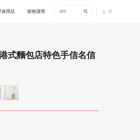
嬰孩用品
寵物護理
 香港港式麵包店特色手信名信