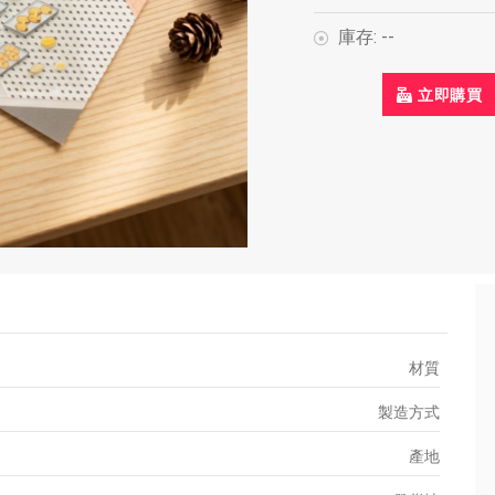
庫存:
--
立即購買
材質
製造方式
產地