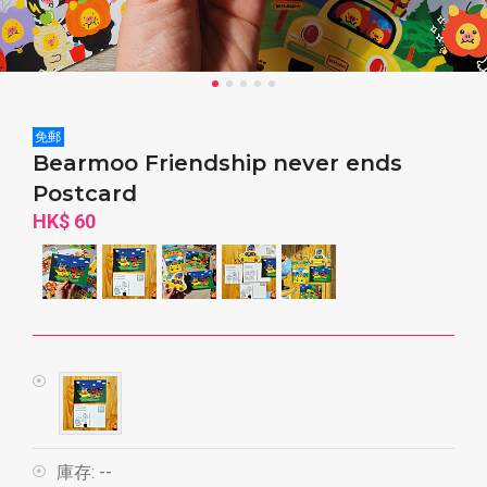
免郵
Bearmoo Friendship never ends
Postcard
HK$ 60
庫存:
--