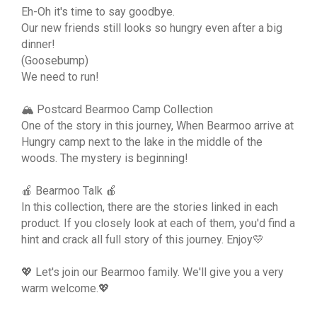
Eh-Oh it's time to say goodbye.
Our new friends still looks so hungry even after a big
dinner!
(Goosebump)
We need to run!
🏔 Postcard Bearmoo Camp Collection
One of the story in this journey, When Bearmoo arrive at
Hungry camp next to the lake in the middle of the
woods. The mystery is beginning!
🍎 Bearmoo Talk 🍎
In this collection, there are the stories linked in each
product. If you closely look at each of them, you'd find a
hint and crack all full story of this journey. Enjoy💛
💖 Let's join our Bearmoo family. We'll give you a very
warm welcome.💖