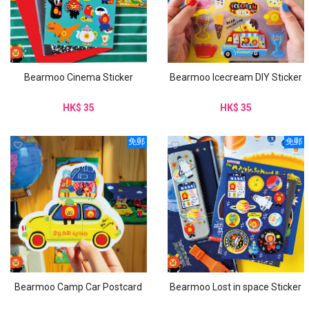
Bearmoo Cinema Sticker
Bearmoo Icecream DIY Sticker
HK$ 35
HK$ 35
免郵
免郵
Bearmoo Camp Car Postcard
Bearmoo Lost in space Sticker