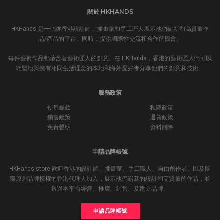
關於 HKHANDS
HKHands 是一個讓香港設計師，插畫家和手工匠人展示他們嶄新和高質量作
品/產品的平台。同時，提供國際性交流和合作的機會。
每件藝術作品都蘊含著藝術匠人的創意。在 HKHands，香港的藝術匠人們可以
輕鬆地與擁有相同生活理念的本地和海外愛好者分享他們的創意和技術。
服務政策
使用條款
私隱政策
銷售政策
退貨政策
免責聲明
資料刪除
申請品牌帳號
HKHands store 歡迎香港的設計師、插畫家、手工職人、自由創作者、以及國
際原創品牌授權的香港代理人加入，展示他們嶄新的設計和高質量的作品，並
透過本平台經營、推廣、銷售、及建立品牌。
申請品牌帳號