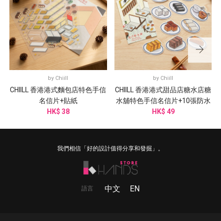
by
Chiill
by
Chiill
CHIILL 香港港式麵包店特色手信
CHIILL 香港港式甜品店糖水店糖
名信片+貼紙
水舖特色手信名信片+10張防水
HK$ 38
HK$ 49
貼紙
我們相信「好的設計值得分享和發掘」。
中文
EN
語言