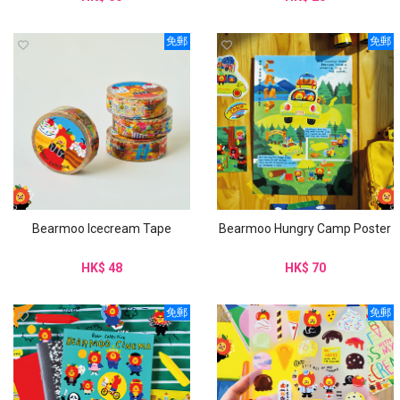
免郵
免郵
Bearmoo Icecream Tape
Bearmoo Hungry Camp Poster
HK$ 48
HK$ 70
免郵
免郵