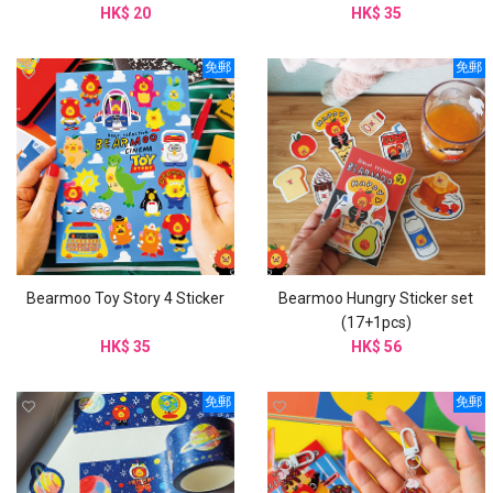
HK$ 20
HK$ 35
免郵
免郵
Bearmoo Toy Story 4 Sticker
Bearmoo Hungry Sticker set
(17+1pcs)
HK$ 35
HK$ 56
免郵
免郵