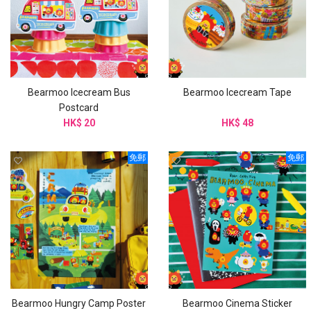
Bearmoo Icecream Bus
Bearmoo Icecream Tape
Postcard
HK$ 20
HK$ 48
免郵
免郵
Bearmoo Hungry Camp Poster
Bearmoo Cinema Sticker