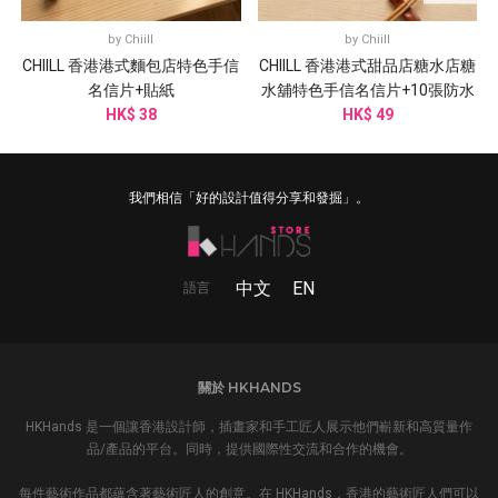
by
Chiill
by
Chiill
CHIILL 香港港式麵包店特色手信
CHIILL 香港港式甜品店糖水店糖
名信片+貼紙
水舖特色手信名信片+10張防水
HK$ 38
HK$ 49
貼紙
我們相信「好的設計值得分享和發掘」。
中文
EN
語言
關於 HKHANDS
HKHands 是一個讓香港設計師，插畫家和手工匠人展示他們嶄新和高質量作
品/產品的平台。同時，提供國際性交流和合作的機會。
每件藝術作品都蘊含著藝術匠人的創意。在 HKHands，香港的藝術匠人們可以