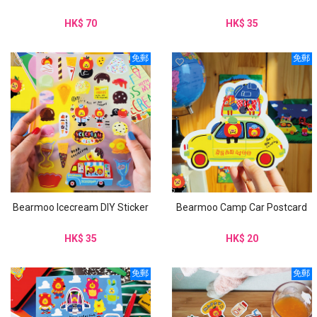
HK$ 70
HK$ 35
免郵
免郵
Bearmoo Icecream DIY Sticker
Bearmoo Camp Car Postcard
HK$ 35
HK$ 20
免郵
免郵