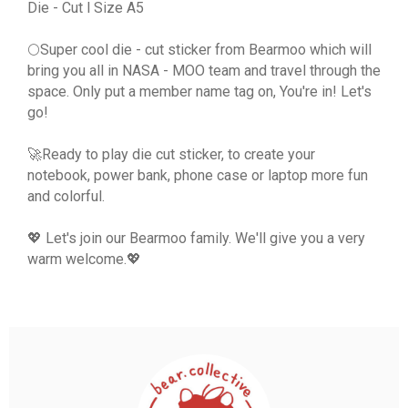
Die - Cut l Size A5
🌕Super cool die - cut sticker from Bearmoo which will
bring you all in NASA - MOO team and travel through the
space. Only put a member name tag on, You're in! Let's
go!
🚀Ready to play die cut sticker, to create your
notebook, power bank, phone case or laptop more fun
and colorful.
💖 Let's join our Bearmoo family. We'll give you a very
warm welcome.💖