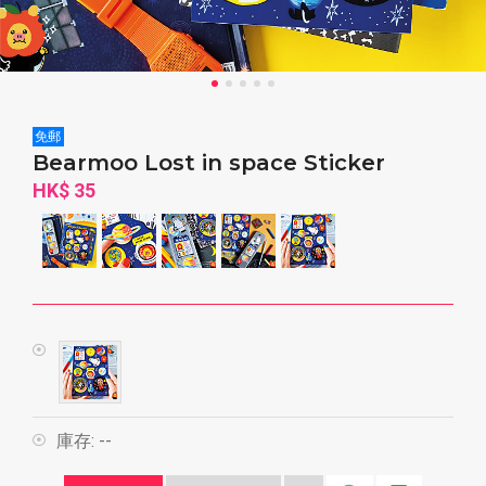
免郵
Bearmoo Lost in space Sticker
HK$ 35
庫存:
--