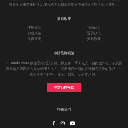
輕鬆地與擁有相同生活理念的本地和海外愛好者分享他們的創意和技術。
服務政策
使用條款
私隱政策
銷售政策
退貨政策
免責聲明
資料刪除
申請品牌帳號
HKHands store 歡迎香港的設計師、插畫家、手工職人、自由創作者、以及國
際原創品牌授權的香港代理人加入，展示他們嶄新的設計和高質量的作品，並
透過本平台經營、推廣、銷售、及建立品牌。
申請品牌帳號
聯絡我們