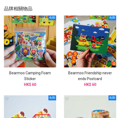
品牌相關物品
免郵
免郵
Bearmoo Camping Foam
Bearmoo Friendship never
Sticker
ends Postcard
HK$ 60
HK$ 60
免郵
免郵