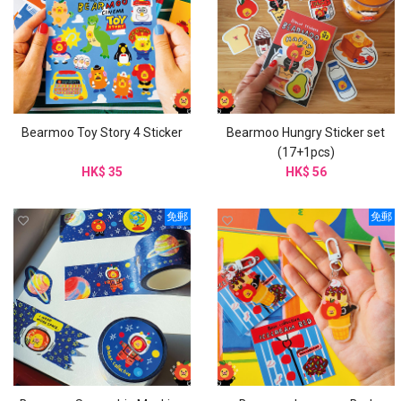
Bearmoo Toy Story 4 Sticker
Bearmoo Hungry Sticker set
(17+1pcs)
HK$ 35
HK$ 56
免郵
免郵