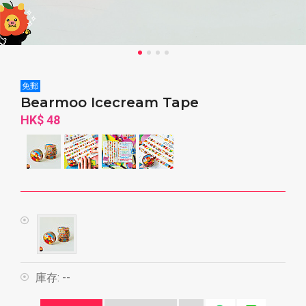
免郵
Bearmoo Icecream Tape
HK$ 48
庫存:
--