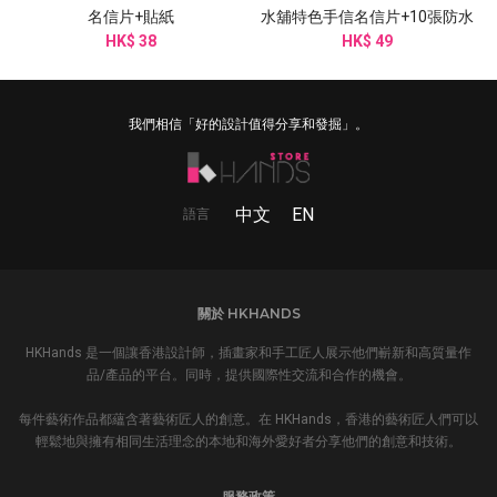
名信片+貼紙
水舖特色手信名信片+10張防水
HK$ 38
HK$ 49
貼紙
我們相信「好的設計值得分享和發掘」。
中文
EN
語言
關於 HKHANDS
HKHands 是一個讓香港設計師，插畫家和手工匠人展示他們嶄新和高質量作
品/產品的平台。同時，提供國際性交流和合作的機會。
每件藝術作品都蘊含著藝術匠人的創意。在 HKHands，香港的藝術匠人們可以
輕鬆地與擁有相同生活理念的本地和海外愛好者分享他們的創意和技術。
服務政策