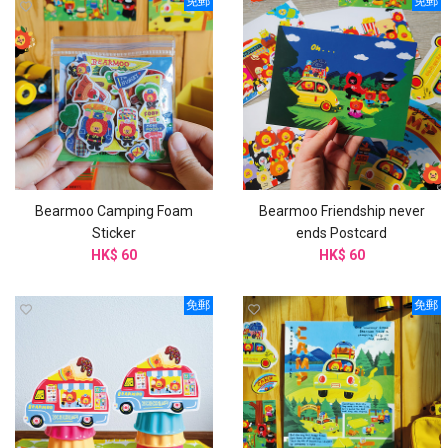
免郵
免郵
Bearmoo Camping Foam
Bearmoo Friendship never
Sticker
ends Postcard
HK$ 60
HK$ 60
免郵
免郵