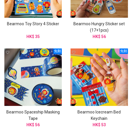
Bearmoo Toy Story 4 Sticker
Bearmoo Hungry Sticker set
(17+1pcs)
HK$ 35
HK$ 56
免郵
免郵
Bearmoo Spaceship Masking
Bearmoo Icecream Bed
Tape
Keychain
HK$ 56
HK$ 53