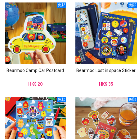
免郵
免郵
Bearmoo Camp Car Postcard
Bearmoo Lost in space Sticker
HK$ 20
HK$ 35
免郵
免郵