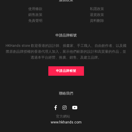
使用條款
私隱政策
銷售政策
退貨政策
免責聲明
資料刪除
申請品牌帳號
HKHands store 歡迎香港的設計師、插畫家、手工職人、自由創作者、以及國
際原創品牌授權的香港代理人加入，展示他們嶄新的設計和高質量的作品，並
透過本平台經營、推廣、銷售、及建立品牌。
申請品牌帳號
聯絡我們
官方網站
www.hkhands.com