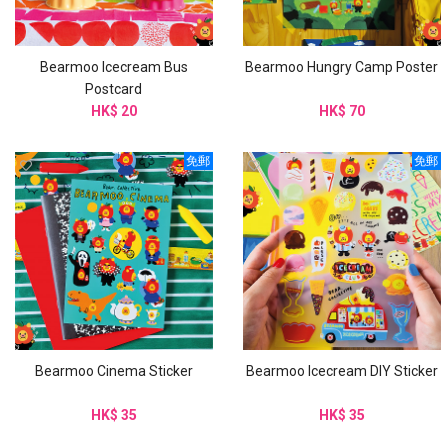
Bearmoo Icecream Bus
Bearmoo Hungry Camp Poster
Postcard
HK$ 20
HK$ 70
免郵
免郵
Bearmoo Cinema Sticker
Bearmoo Icecream DIY Sticker
HK$ 35
HK$ 35