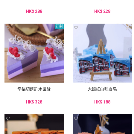
HK$ 288
HK$ 228
訂製
幸福切餅許永世緣
大館紅白映香皂
HK$ 328
HK$ 188