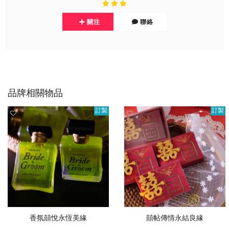
關注
聯絡
品牌相關物品
訂製
訂製
香氛囍悅永恆美緣
囍帖傳情永結良緣