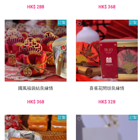
HK$ 288
HK$ 368
訂製
訂製
國風福袋結良緣情
喜雀花間頌良緣情
HK$ 368
HK$ 328
訂製
訂製