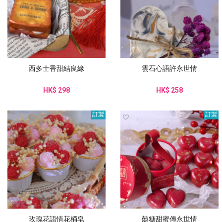
西多士香甜結良緣
雲石心語許永世情
HK$ 298
HK$ 258
訂製
訂製
玫瑰花語情花桶皂
囍糖甜蜜傳永世情