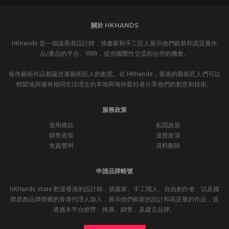
關於 HKHANDS
HKHands 是一個讓香港設計師，插畫家和手工匠人展示他們嶄新和高質量作
品/產品的平台。同時，提供國際性交流和合作的機會。
每件藝術作品都蘊含著藝術匠人的創意。在 HKHands，香港的藝術匠人們可以
輕鬆地與擁有相同生活理念的本地和海外愛好者分享他們的創意和技術。
服務政策
使用條款
私隱政策
銷售政策
退貨政策
免責聲明
資料刪除
申請品牌帳號
HKHands store 歡迎香港的設計師、插畫家、手工職人、自由創作者、以及國
際原創品牌授權的香港代理人加入，展示他們嶄新的設計和高質量的作品，並
透過本平台經營、推廣、銷售、及建立品牌。