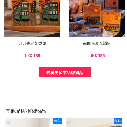
叮叮香皂黃昏遊
南區漁港風韻皂
HK$ 188
HK$ 188
去看更多本品牌物品
其他品牌相關物品
免郵
免郵