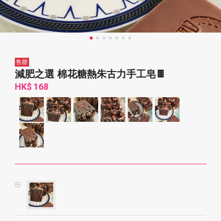
售罄
減肥之選 棉花糖熱朱古力手工皂🍫
HK$ 168