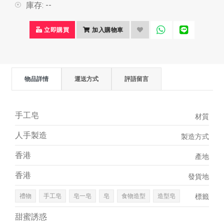
庫存:
--
立即購買
加入購物車
物品詳情
運送方式
評語留言
手工皂
材質
人手製造
製造方式
香港
產地
香港
發貨地
禮物
手工皂
皂一皂
皂
食物造型
造型皂
標籤
甜蜜誘惑