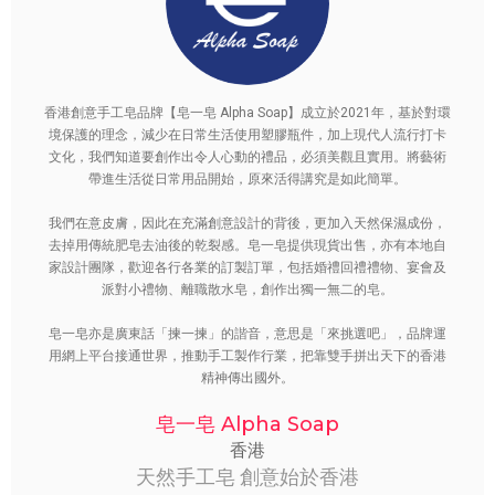
香港創意手工皂品牌【皂一皂 Alpha Soap】成立於2021年，基於對環
境保護的理念，減少在日常生活使用塑膠瓶件，加上現代人流行打卡
文化，我們知道要創作出令人心動的禮品，必須美觀且實用。將藝術
帶進生活從日常用品開始，原來活得講究是如此簡單。
​我們在意皮膚，因此在充滿創意設計的背後，更加入天然保濕成份，
去掉用傳統肥皂去油後的乾裂感。皂一皂提供現貨出售，亦有本地自
家設計團隊，歡迎各行各業的訂製訂單，包括婚禮回禮禮物、宴會及
派對小禮物、離職散水皂，創作出獨一無二的皂。
​皂一皂亦是廣東話「揀一揀」的諧音，意思是「來挑選吧」，品牌運
用網上平台接通世界，推動手工製作行業，把靠雙手拼出天下的香港
精神傳出國外。
皂一皂 Alpha Soap
香港
天然手工皂 創意始於香港