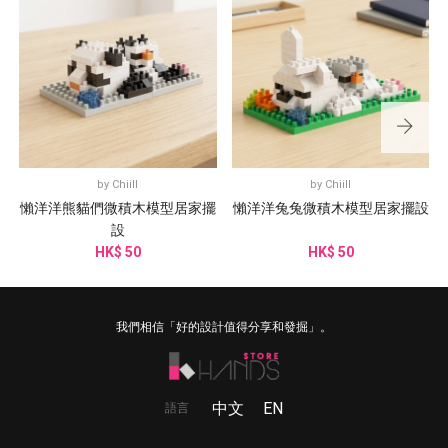
by
Chiill
by
Chiill
懶洋洋熊貓們微積木模型居家擺
懶洋洋兔兔微積木模型居家擺設
設
HK$ 50
HK$ 50
我們相信「好的設計值得分享和發掘」。
中文
EN
語言