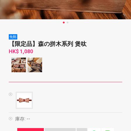
免郵
【限定品】森の拼木系列 煲呔
HK$ 1,080
庫存:
--