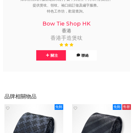
提供煲呔、領呔、袖口鈕訂做及繡字服務。
特色工作坊，歡迎查詢。
Bow Tie Shop HK
香港
香港手造煲呔
關注
聯絡
品牌相關物品
免郵
免郵
售罄