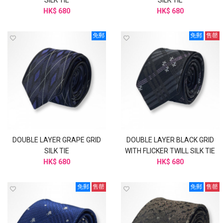
HK$ 680
HK$ 680
免郵
免郵
售罄
DOUBLE LAYER GRAPE GRID
DOUBLE LAYER BLACK GRID
SILK TIE
WITH FLICKER TWILL SILK TIE
HK$ 680
HK$ 680
免郵
售罄
免郵
售罄