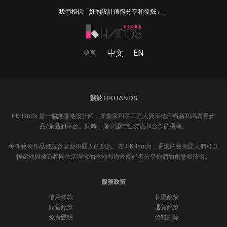
我們相信「好的設計值得分享和發掘」。
中文
EN
語言
關於 HKHANDS
HKHands 是一個讓香港設計師，插畫家和手工匠人展示他們嶄新和高質量作
品/產品的平台。同時，提供國際性交流和合作的機會。
每件藝術作品都蘊含著藝術匠人的創意。在 HKHands，香港的藝術匠人們可以
輕鬆地與擁有相同生活理念的本地和海外愛好者分享他們的創意和技術。
服務政策
使用條款
私隱政策
銷售政策
退貨政策
免責聲明
資料刪除