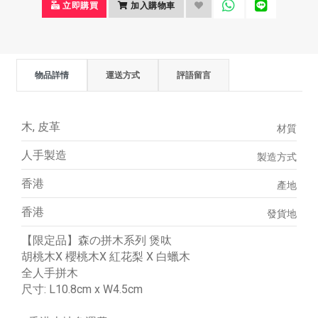
立即購買
加入購物車
物品詳情
運送方式
評語留言
木, 皮革
材質
人手製造
製造方式
香港
產地
香港
發貨地
【限定品】森の拼木系列 煲呔
胡桃木X 櫻桃木X 紅花梨 X 白蠟木
全人手拼木
尺寸: L10.8cm x W4.5cm