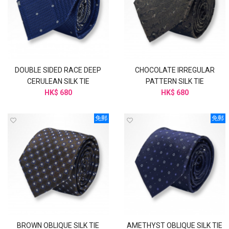
DOUBLE SIDED RACE DEEP
CHOCOLATE IRREGULAR
CERULEAN SILK TIE
PATTERN SILK TIE
HK$ 680
HK$ 680
免郵
免郵
BROWN OBLIQUE SILK TIE
AMETHYST OBLIQUE SILK TIE