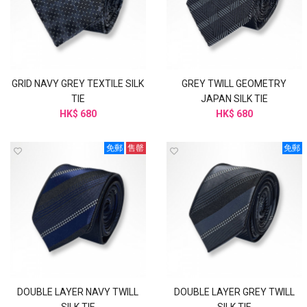
GRID NAVY GREY TEXTILE SILK
GREY TWILL GEOMETRY
TIE
JAPAN SILK TIE
HK$ 680
HK$ 680
免郵
售罄
免郵
DOUBLE LAYER NAVY TWILL
DOUBLE LAYER GREY TWILL
SILK TIE
SILK TIE