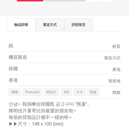
物品詳情
運送方式
評語留言
紙
材質
機器製造
製造方式
韓國
產地
香港
發貨地
禮物
Postcard
明信片
Gift
卡片
聖誕
標籤
안녕~ 我係嚟自韓國既 곰고구마 "熊薯"。
將明信片薯寄比你最愛的朋友啦~
每張的背面設計都不一樣的呀~
▶▶尺寸：148 x 100 (mm)