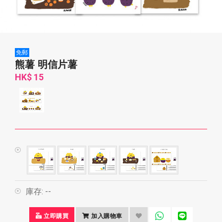
免郵
熊薯 明信片薯
HK$ 15
庫存:
--
立即購買
加入購物車