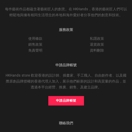
每件藝術作品都蘊含著藝術匠人的創意。在 HKHands，香港的藝術匠人們可以
輕鬆地與擁有相同生活理念的本地和海外愛好者分享他們的創意和技術。
服務政策
使用條款
私隱政策
銷售政策
退貨政策
免責聲明
資料刪除
申請品牌帳號
HKHands store 歡迎香港的設計師、插畫家、手工職人、自由創作者、以及國
際原創品牌授權的香港代理人加入，展示他們嶄新的設計和高質量的作品，並
透過本平台經營、推廣、銷售、及建立品牌。
申請品牌帳號
聯絡我們