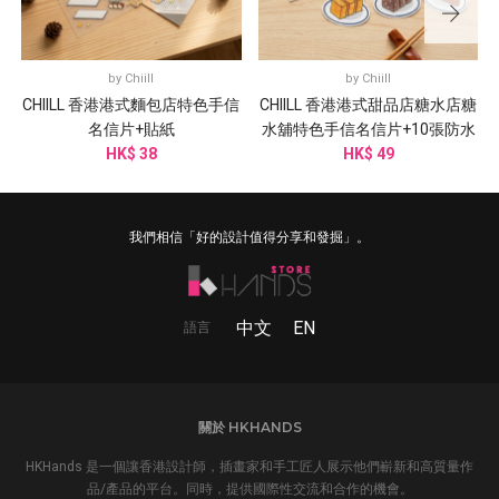
by
Chiill
by
Chiill
CHIILL 香港港式麵包店特色手信
CHIILL 香港港式甜品店糖水店糖
名信片+貼紙
水舖特色手信名信片+10張防水
HK$ 38
HK$ 49
貼紙
我們相信「好的設計值得分享和發掘」。
中文
EN
語言
關於 HKHANDS
HKHands 是一個讓香港設計師，插畫家和手工匠人展示他們嶄新和高質量作
品/產品的平台。同時，提供國際性交流和合作的機會。