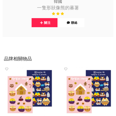
韓國
一隻形狀像熊的蕃薯
關注
聯絡
品牌相關物品