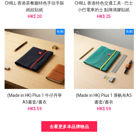
CHIILL 香港茶餐廳特色手信手賬
CHIILL 香港特色交通工具 - 巴士
紙紋貼紙
小巴電車的士 點陣滴膠貼紙
HK$ 20
HK$ 25
免郵
免郵
(Made in HK) Plus 1 牛仔丹寧
(Made in HK) Plus 1 厚帆布A5
A5書套/書衣
書套/書衣
HK$ 59
HK$ 59
去看更多本品牌物品