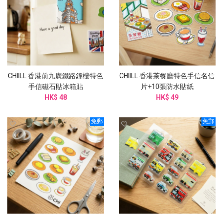
CHIILL 香港前九廣鐵路鐘樓特色
CHIILL 香港茶餐廳特色手信名信
手信磁石貼冰箱貼
片+10張防水貼紙
HK$ 48
HK$ 49
免郵
免郵