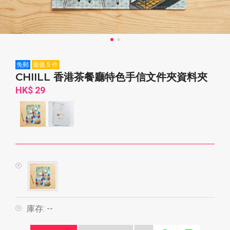
免郵
最後 5 件
CHIILL 香港茶餐廳特色手信文件夾資料夾
HK$ 29
庫存:
--