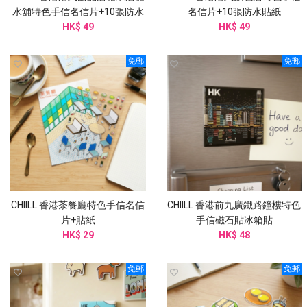
水舖特色手信名信片+10張防水
名信片+10張防水貼紙
HK$ 49
貼紙
HK$ 49
免郵
免郵
CHIILL 香港茶餐廳特色手信名信
CHIILL 香港前九廣鐵路鐘樓特色
片+貼紙
手信磁石貼冰箱貼
HK$ 29
HK$ 48
免郵
免郵