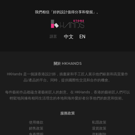
我們相信「好的設計值得分享和發掘」。
中文
EN
語言
關於 HKHANDS
HKHands 是一個讓香港設計師，插畫家和手工匠人展示他們嶄新和高質量作
品/產品的平台。同時，提供國際性交流和合作的機會。
每件藝術作品都蘊含著藝術匠人的創意。在 HKHands，香港的藝術匠人們可以
輕鬆地與擁有相同生活理念的本地和海外愛好者分享他們的創意和技術。
服務政策
使用條款
私隱政策
銷售政策
退貨政策
免責聲明
資料刪除