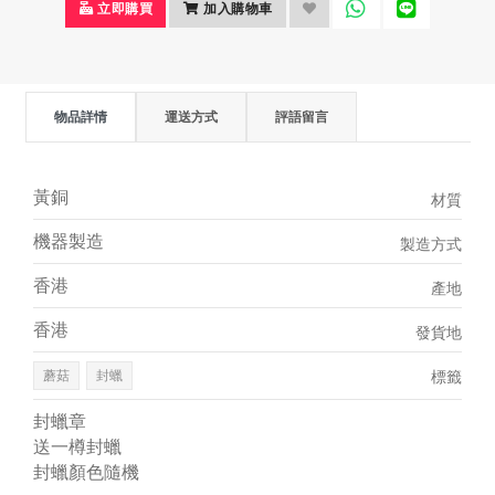
立即購買
加入購物車
物品詳情
運送方式
評語留言
黃銅
材質
機器製造
製造方式
香港
產地
香港
發貨地
蘑菇
封蠟
標籤
封蠟章
送一樽封蠟
封蠟顏色隨機