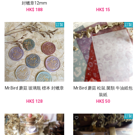
封蠟章12mm
HK$ 188
HK$ 15
訂製
訂製
Mr.Bird 蘑菇 玻璃瓶 標本 封蠟章
Mr.Bird 蘑菇 松鼠 菌類 牛油紙包
裝紙
HK$ 128
HK$ 50
訂製