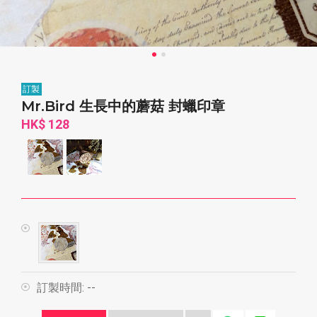
訂製
Mr.Bird 生長中的蘑菇 封蠟印章
HK$ 128
訂製時間:
--