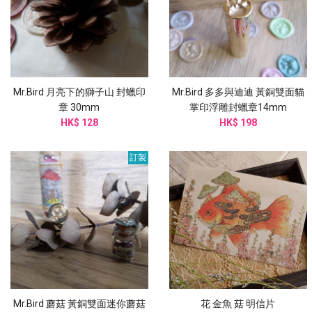
Mr.Bird 月亮下的獅子山 封蠟印
Mr.Bird 多多與迪迪 黃銅雙面貓
章 30mm
掌印浮雕封蠟章14mm
HK$ 128
HK$ 198
訂製
Mr.Bird 蘑菇 黃銅雙面迷你蘑菇
花 金魚 菇 明信片