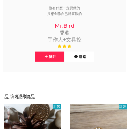
沒有什麼一定要做的
只想創作自已所喜歡的
Mr.Bird
香港
手作人+文具控
關注
聯絡
品牌相關物品
訂製
訂製