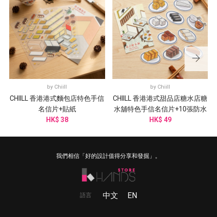
by
Chiill
by
Chiill
CHIILL 香港港式麵包店特色手信
CHIILL 香港港式甜品店糖水店糖
名信片+貼紙
水舖特色手信名信片+10張防水
HK$ 38
HK$ 49
貼紙
我們相信「好的設計值得分享和發掘」。
中文
EN
語言