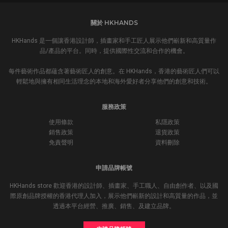
關於 HKHANDS
HKHands 是一個讓香港設計師，插畫家和手工匠人展示他們嶄新和高質量作
品/產品的平台。同時，提供國際性交流和合作的機會。
每件藝術作品都蘊含著藝術匠人的創意。在 HKHands，香港的藝術匠人們可以
輕鬆地與擁有相同生活理念的本地和海外愛好者分享他們的創意和技術。
服務政策
使用條款
私隱政策
銷售政策
退貨政策
免責聲明
資料刪除
申請品牌帳號
HKHands store 歡迎香港的設計師、插畫家、手工職人、自由創作者、以及國
際原創品牌授權的香港代理人加入，展示他們嶄新的設計和高質量的作品，並
透過本平台經營、推廣、銷售、及建立品牌。