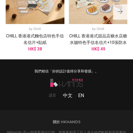
by
Chiill
by
Chiill
CHIILL 香港港式麵包店特色手信
CHIILL 香港港式甜品店糖水店糖
名信片+貼紙
水舖特色手信名信片+10張防水
HK$ 38
HK$ 49
貼紙
我們相信「好的設計值得分享和發掘」。
中文
EN
語言
關於 HKHANDS
HKHands 是一個讓香港設計師，插畫家和手工匠人展示他們嶄新和高質量作