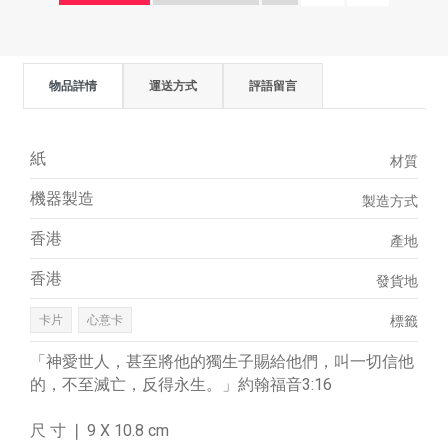
物品詳情
運送方式
評語留言
紙
材質
機器製造
製造方式
香港
產地
香港
發貨地
卡片
心意卡
標籤
「神愛世人，甚至將他的獨生子賜給他們，叫一切信他
的，不至滅亡，反得永生。」約翰福音3:16
尺 寸 ❘ 9 X 10.8 cm