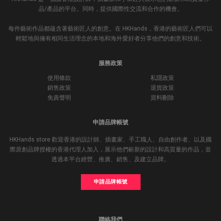
品/產品的平台。同時，提供國際性交流和合作的機會。
每件藝術作品都蘊含著藝術匠人的創意。在 HKHands，香港的藝術匠人們可以
輕鬆地與擁有相同生活理念的本地和海外愛好者分享他們的創意和技術。
服務政策
使用條款
私隱政策
銷售政策
退貨政策
免責聲明
資料刪除
申請品牌帳號
HKHands store 歡迎香港的設計師、插畫家、手工職人、自由創作者、以及國
際原創品牌授權的香港代理人加入，展示他們嶄新的設計和高質量的作品，並
透過本平台經營、推廣、銷售、及建立品牌。
申請品牌帳號
聯絡我們