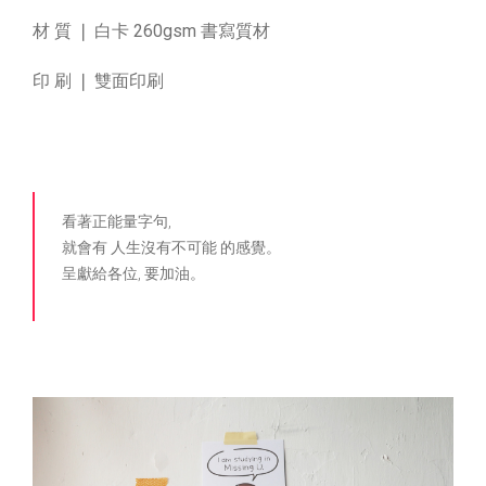
材 質 ❘ 白卡 260gsm 書寫質材
印 刷 ❘ 雙面印刷
看著正能量字句,
就會有 人生沒有不可能 的感覺。
呈獻給各位, 要加油。