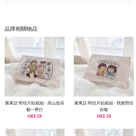
品牌相關物品
廣東話 明信片貼紙組 - 高山低谷
廣東話 明信片貼紙組 - 我會陪住
都一齊行
你㗎
HK$ 28
HK$ 28