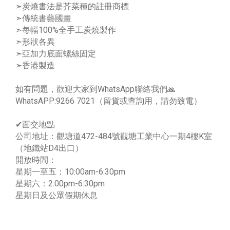
➣炭燒書法是芥菜種的註冊商標
➣傳統書藝國畫
➣每幅100%全手工炭燒製作
➣形狀各異
➣亞加力底面螺絲固定
➣香港製造
如有問題，歡迎大家到WhatsApp聯絡我們🙏
WhatsAPP:9266 7021（留貨或查詢用，請勿致電）
✔面交地點
公司地址：觀塘道472-484號觀塘工業中心一期4樓K室
（地鐵站D4出口）
開放時間：
星期一至五：10:00am-6:30pm
星期六：2:00pm-6:30pm
星期日及公眾假期休息