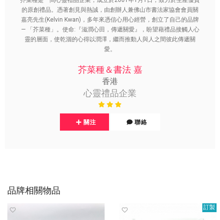
芥菜種是一間心靈禮品企業，成立於2001年1月1日，致力於生產優質
的原創禮品。憑著創見與熱誠，由創辦人兼佛山市書法家協會會員關
嘉亮先生(Kelvin Kwan)，多年來憑信心用心經營，創立了自己的品牌
— 「芥菜種」。使命:『滋潤心田，傳遞關愛』，盼望藉禮品接觸人心
靈的層面，使乾涸的心得以潤澤，繼而推動人與人之間彼此傳遞關
愛。
芥菜種＆書法 嘉
香港
心靈禮品企業
關注
聯絡
品牌相關物品
訂製