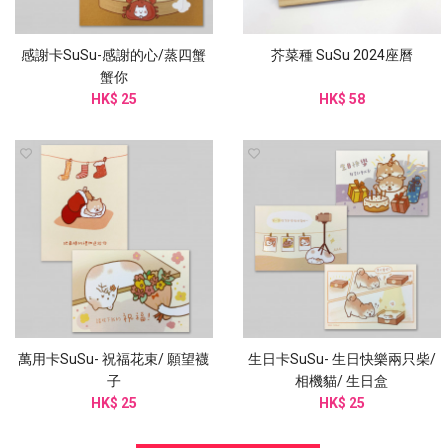
感謝卡SuSu-感謝的心/蒸四蟹
芥菜種 SuSu 2024座曆
蟹你
HK$ 25
HK$ 58
萬用卡SuSu- 祝福花束/ 願望襪
生日卡SuSu- 生日快樂兩只柴/
子
相機貓/ 生日盒
HK$ 25
HK$ 25