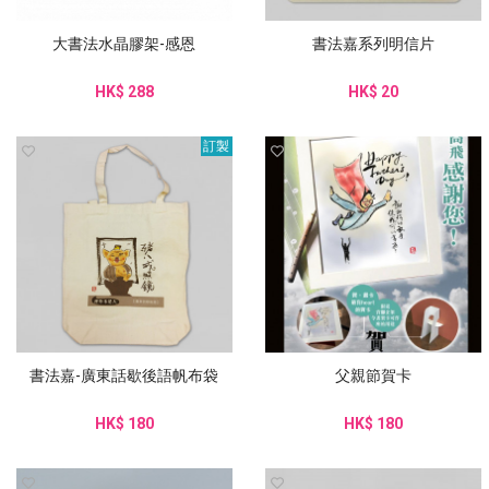
大書法水晶膠架-感恩
書法嘉系列明信片
HK$ 288
HK$ 20
訂製
書法嘉-廣東話歇後語帆布袋
父親節賀卡
HK$ 180
HK$ 180