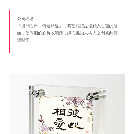
公司理念：
『滋潤心田，傳遞關愛』，盼望藉禮品接觸人心靈的層
面，使乾涸的心得以潤澤，繼而推動人與人之間彼此傳
遞關愛。