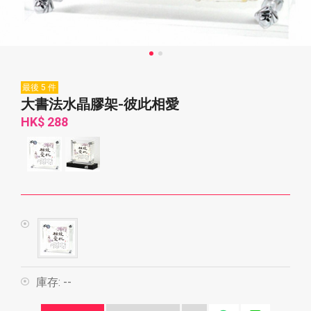
最後 5 件
大書法水晶膠架-彼此相愛
HK$ 288
庫存:
--