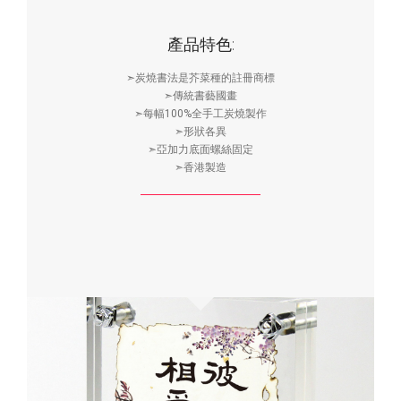
產品特色:
➣炭燒書法是芥菜種的註冊商標
➣傳統書藝國畫
➣每幅100%全手工炭燒製作
➣形狀各異
➣亞加力底面螺絲固定
➣香港製造