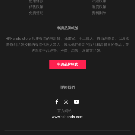
使用條款
私隱政策
銷售政策
退貨政策
免責聲明
資料刪除
申請品牌帳號
HKHands store 歡迎香港的設計師、插畫家、手工職人、自由創作者、以及國
際原創品牌授權的香港代理人加入，展示他們嶄新的設計和高質量的作品，並
透過本平台經營、推廣、銷售、及建立品牌。
申請品牌帳號
聯絡我們
官方網站
www.hkhands.com