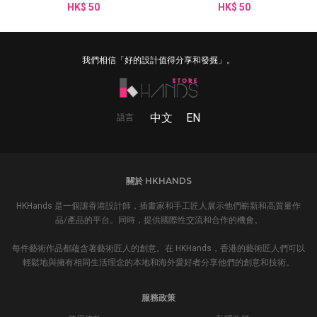
HK$ 50
HK$ 50
我們相信「好的設計值得分享和發掘」。
中文
EN
語言
關於 HKHANDS
HKHands 是一個讓香港設計師，插畫家和手工匠人展示他們嶄新和高質量作
品/產品的平台。同時，提供國際性交流和合作的機會。
每件藝術作品都蘊含著藝術匠人的創意。在 HKHands，香港的藝術匠人們可以
輕鬆地與擁有相同生活理念的本地和海外愛好者分享他們的創意和技術。
服務政策