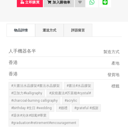
立即購買
加入購物車
物品詳情
運送方式
評語留言
人手機器各半
製造方式
香港
產地
香港
發貨地
#大書法水晶膠架#書法水晶膠架
#書法#水晶膠架
標籤
#亞加力#kalligraphy
#炭燒書法#芥菜種#cystal#
#charcoal-burning calligraphy
#acrylic
#birthday #生日 #wedding
#婚禮
#grateful #感謝
#退休#光休#鼓勵#畢業
#graduation#retirement#encouragement