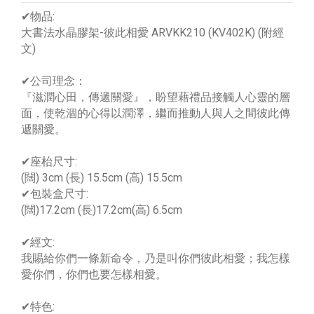
✔物品:
大書法水晶膠架-彼此相愛 ARVKK210 (KV402K) (附經
文)
✔公司理念：
『滋潤心田，傳遞關愛』，盼望藉禮品接觸人心靈的層
面，使乾涸的心得以潤澤，繼而推動人與人之間彼此傳
遞關愛。
✔座枱尺寸:
(闊) 3cm (長) 15.5cm (高) 15.5cm
✔包裝盒尺寸:
(闊)17.2cm (長)17.2cm(高) 6.5cm
✔經文:
我賜給你們一條新命令，乃是叫你們彼此相愛；我怎樣
愛你們，你們也要怎樣相愛。
✔特色: