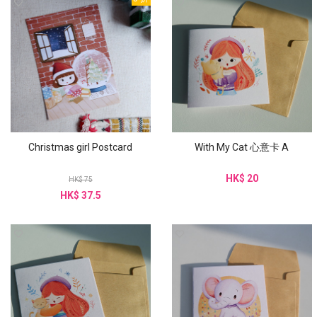
Christmas girl Postcard
With My Cat 心意卡 A
HK$ 20
HK$ 75
HK$ 37.5