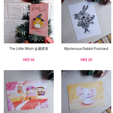
The Little Witch 金屬襟章
Mysterious Rabbit Postcard
HK$ 65
HK$ 20