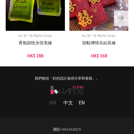
by
皂一皂 Alpha Soap
by
皂一皂 Alpha Soap
香氛囍悅永恆美緣
囍帖傳情永結良緣
HK$ 288
HK$ 368
我們相信「好的設計值得分享和發掘」。
中文
EN
語言
關於 HKHANDS