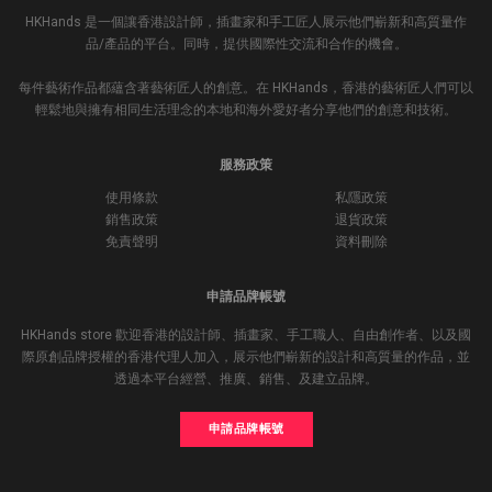
HKHands 是一個讓香港設計師，插畫家和手工匠人展示他們嶄新和高質量作
品/產品的平台。同時，提供國際性交流和合作的機會。
每件藝術作品都蘊含著藝術匠人的創意。在 HKHands，香港的藝術匠人們可以
輕鬆地與擁有相同生活理念的本地和海外愛好者分享他們的創意和技術。
服務政策
使用條款
私隱政策
銷售政策
退貨政策
免責聲明
資料刪除
申請品牌帳號
HKHands store 歡迎香港的設計師、插畫家、手工職人、自由創作者、以及國
際原創品牌授權的香港代理人加入，展示他們嶄新的設計和高質量的作品，並
透過本平台經營、推廣、銷售、及建立品牌。
申請品牌帳號