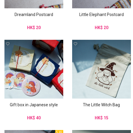
Dreamland Postcard
Little Elephant Postcard
HK$ 20
HK$ 20
Gift box in Japanese style
The Little Witch Bag
HK$ 40
HK$ 15
5 折