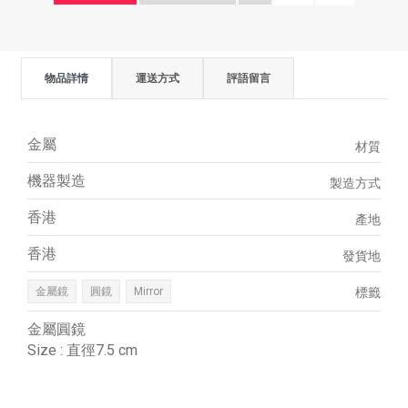
物品詳情
運送方式
評語留言
金屬
材質
機器製造
製造方式
香港
產地
香港
發貨地
金屬鏡
圓鏡
Mirror
標籤
金屬圓鏡
Size : 直徑7.5 cm