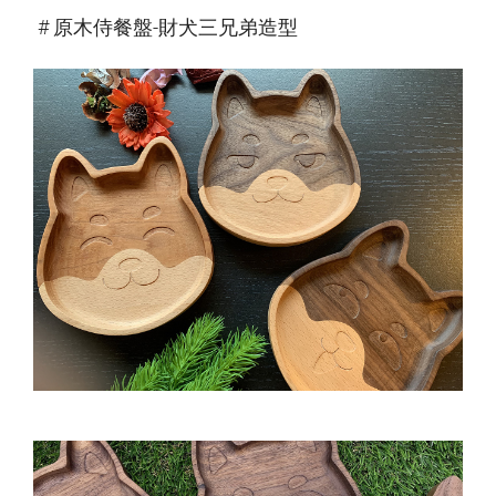
# 原木侍餐盤-財犬三兄弟造型