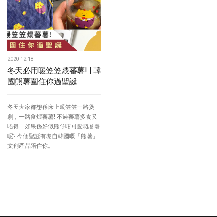
2020-12-18
冬天必用暖笠笠煨蕃薯! | 韓
國熊薯圍住你過聖誕
冬天大家都想係床上暖笠笠一路煲
劇，一路食煨蕃薯! 不過蕃薯多食又
唔得... 如果係好似熊仔咁可愛嘅蕃薯
呢? 今個聖誕有嚟自韓國嘅「熊薯」
文創產品陪住你。