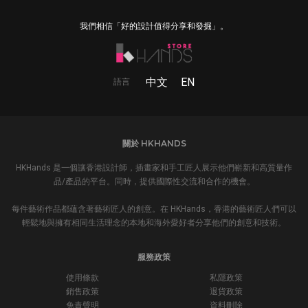
我們相信「好的設計值得分享和發掘」。
中文
EN
語言
關於 HKHANDS
HKHands 是一個讓香港設計師，插畫家和手工匠人展示他們嶄新和高質量作
品/產品的平台。同時，提供國際性交流和合作的機會。
每件藝術作品都蘊含著藝術匠人的創意。在 HKHands，香港的藝術匠人們可以
輕鬆地與擁有相同生活理念的本地和海外愛好者分享他們的創意和技術。
服務政策
使用條款
私隱政策
銷售政策
退貨政策
免責聲明
資料刪除