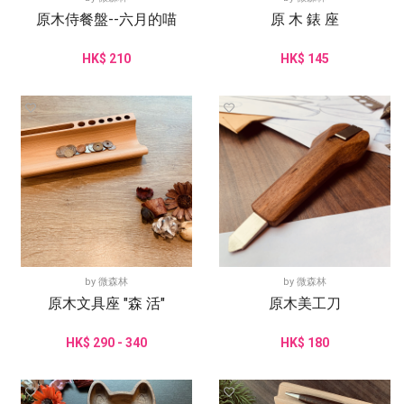
原木侍餐盤--六月的喵
原 木 錶 座
HK$ 210
HK$ 145
by
微森林
by
微森林
原木文具座 "森 活"
原木美工刀
HK$ 290 - 340
HK$ 180