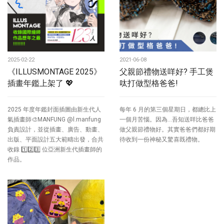
2025-02-22
2021-06-08
《ILLUSMONTAGE 2025》
父親節禮物送咩好? 手工煲
插畫年鑑上架了 💖
呔打做型格爸爸!
2025 年度年鑑封面插圖由新生代人
每年 6 月的第三個星期日，都總比上
氣插畫師🎨MANFUNG @l.manfung
一個月苦惱。因為...吾知送咩比爸爸
負責設計，並從插畫、廣告、動畫、
做父親節禮物好。其實爸爸們都好期
出版、平面設計五大範疇出發，合共
待收到一份神秘又驚喜既禮物。
收錄 1️⃣2️⃣3️⃣ 位亞洲新生代插畫師的
作品。