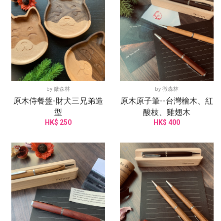
by
微森林
by
微森林
原木侍餐盤-財犬三兄弟造
原木原子筆--台灣檜木、紅
型
酸枝、雞翅木
HK$ 250
HK$ 400