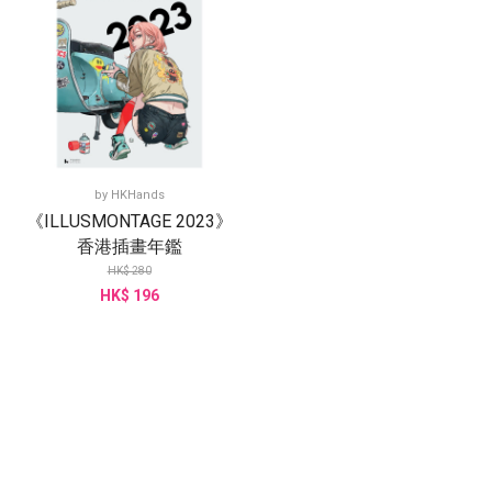
by
HKHands
《ILLUSMONTAGE 2023》
香港插畫年鑑
HK$ 280
HK$ 196