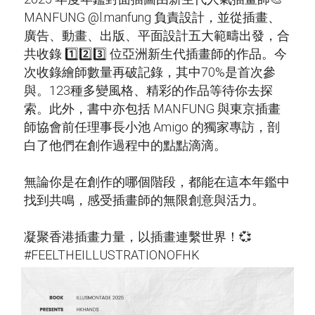
MANFUNG @l.manfung 負責設計，並從插畫、
廣告、動畫、出版、平面設計五大範疇出發，合
共收錄 1️⃣2️⃣3️⃣ 位亞洲新生代插畫師的作品。今
次收錄繪師數量再破記錄，其中70%是首次參
與。123種多變風格、精彩的作品等待你去探
索。此外，書中亦包括 MANFUNG 與東京插畫
師協會前任理事長小池 Amigo 的獨家專訪，剖
白了他們在創作過程中的點點滴滴。
無論你是在創作的哪個階段，都能在這本年鑑中
找到共鳴，感受插畫師的無限創意與活力。
凝聚香港插畫力量，以插畫連繫世界！💞
#FEELTHEILLUSTRATIONOFHK