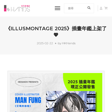
toggle navigation
《ILLUSMONTAGE 2025》插畫年鑑上架了
💖
2025-02-22
by HKHands