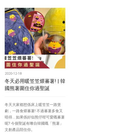
2020-12-18
冬天必用暖笠笠煨蕃薯! | 韓
國熊薯圍住你過聖誕
冬天大家都想係床上暖笠笠一路煲
劇，一路食煨蕃薯! 不過蕃薯多食又
唔得... 如果係好似熊仔咁可愛嘅蕃薯
呢? 今個聖誕有嚟自韓國嘅「熊薯」
文創產品陪住你。