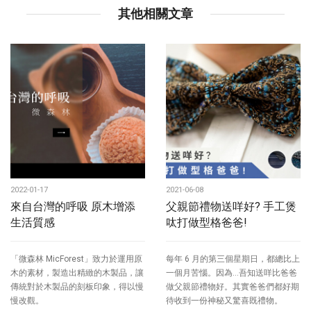
其他相關文章
2022-01-17
2021-06-08
來自台灣的呼吸 原木增添
父親節禮物送咩好? 手工煲
生活質感
呔打做型格爸爸!
「微森林 MicForest」致力於運用原
每年 6 月的第三個星期日，都總比上
木的素材，製造出精緻的木製品，讓
一個月苦惱。因為...吾知送咩比爸爸
傳統對於木製品的刻板印象，得以慢
做父親節禮物好。其實爸爸們都好期
慢改觀。
待收到一份神秘又驚喜既禮物。