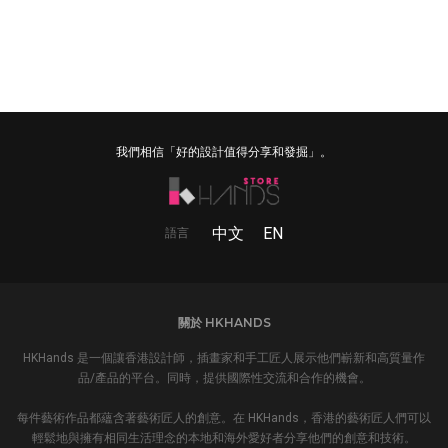
我們相信「好的設計值得分享和發掘」。
中文
EN
語言
關於 HKHANDS
HKHands 是一個讓香港設計師，插畫家和手工匠人展示他們嶄新和高質量作
品/產品的平台。同時，提供國際性交流和合作的機會。
每件藝術作品都蘊含著藝術匠人的創意。在 HKHands，香港的藝術匠人們可以
輕鬆地與擁有相同生活理念的本地和海外愛好者分享他們的創意和技術。