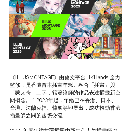
《ILLUSMONTAGE》由藝文平台 HKHands 全力
監修，是香港首本插畫年鑑。融合「插畫」與
「蒙太奇」二字，籍著繪師的作品表達插畫新空
間概念。自2023年起，年鑑已在香港、日本、
台灣、法蘭克福、韓國等地展出，成功推動香港
插畫師之間的國際交流。
2025 年度年鑑封面插圖由新生代人氣插畫師🎨