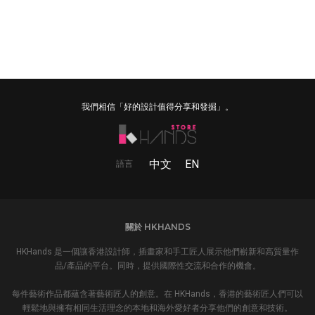
我們相信「好的設計值得分享和發掘」。
中文
EN
語言
關於 HKHANDS
HKHands 是一個讓香港設計師，插畫家和手工匠人展示他們嶄新和高質量作
品/產品的平台。同時，提供國際性交流和合作的機會。
每件藝術作品都蘊含著藝術匠人的創意。在 HKHands，香港的藝術匠人們可以
輕鬆地與擁有相同生活理念的本地和海外愛好者分享他們的創意和技術。