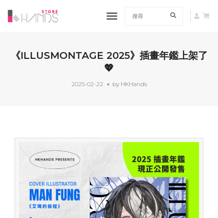
toggle navigation
《ILLUSMONTAGE 2025》插畫年鑑上架了
💖
2025-02-22
by HKHands