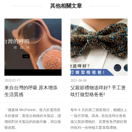
其他相關文章
2022-01-17
2021-06-08
來自台灣的呼吸 原木增添
父親節禮物送咩好? 手工煲
生活質感
呔打做型格爸爸!
「微森林 MicForest」致力於運用原
每年 6 月的第三個星期日，都總比上
木的素材，製造出精緻的木製品，讓
一個月苦惱。因為...吾知送咩比爸爸
傳統對於木製品的刻板印象，得以慢
做父親節禮物好。其實爸爸們都好期
慢改觀。
待收到一份神秘又驚喜既禮物。