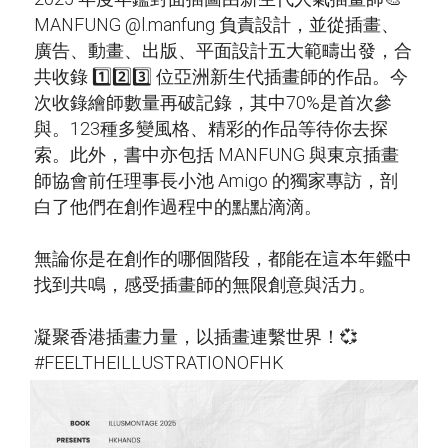
MANFUNG @l.manfung 負責設計，並從插畫、
廣告、動畫、出版、平面設計五大範疇出發，合
共收錄 1️⃣2️⃣3️⃣ 位亞洲新生代插畫師的作品。今
次收錄繪師數量再破記錄，其中70%是首次參
與。123種多變風格、精彩的作品等待你去探
索。此外，書中亦包括 MANFUNG 與東京插畫
師協會前任理事長小池 Amigo 的獨家專訪，剖
白了他們在創作過程中的點點滴滴。
無論你是在創作的哪個階段，都能在這本年鑑中
找到共鳴，感受插畫師的無限創意與活力。
凝聚香港插畫力量，以插畫連繫世界！💞
#FEELTHEILLUSTRATIONOFHK