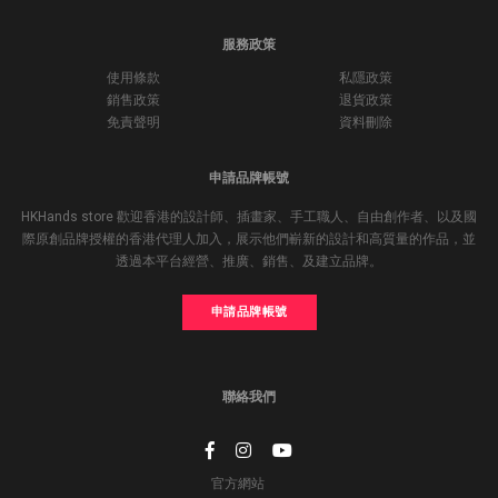
服務政策
使用條款
私隱政策
銷售政策
退貨政策
免責聲明
資料刪除
申請品牌帳號
HKHands store 歡迎香港的設計師、插畫家、手工職人、自由創作者、以及國
際原創品牌授權的香港代理人加入，展示他們嶄新的設計和高質量的作品，並
透過本平台經營、推廣、銷售、及建立品牌。
申請品牌帳號
聯絡我們
官方網站