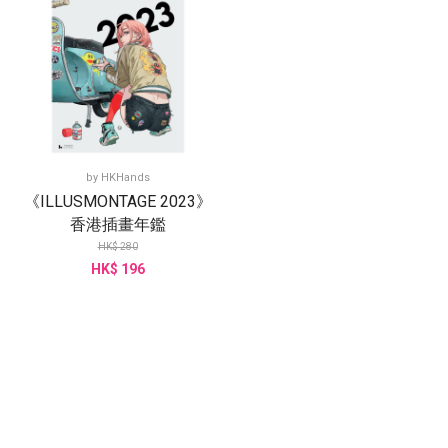
by
HKHands
《ILLUSMONTAGE 2023》
香港插畫年鑑
HK$ 280
HK$ 196