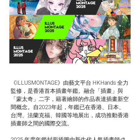
《ILLUSMONTAGE》由藝文平台 HKHands 全力
監修，是香港首本插畫年鑑。融合「插畫」與
「蒙太奇」二字，籍著繪師的作品表達插畫新空
間概念。自2023年起，年鑑已在香港、日本、
台灣、法蘭克福、韓國等地展出，成功推動香港
插畫師之間的國際交流。
2025 年度年鑑封面插圖由新生代人氣插畫師🎨