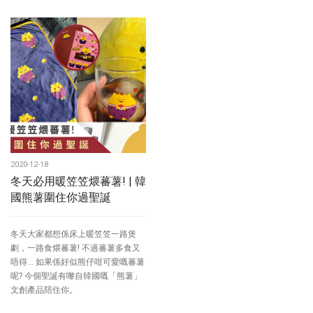
2020-12-18
冬天必用暖笠笠煨蕃薯! | 韓
國熊薯圍住你過聖誕
冬天大家都想係床上暖笠笠一路煲
劇，一路食煨蕃薯! 不過蕃薯多食又
唔得... 如果係好似熊仔咁可愛嘅蕃薯
呢? 今個聖誕有嚟自韓國嘅「熊薯」
文創產品陪住你。