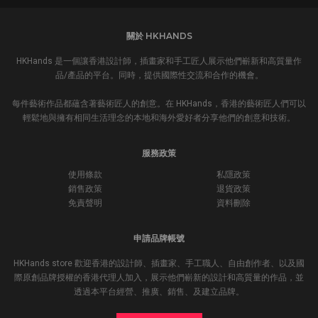
關於 HKHANDS
HKHands 是一個讓香港設計師，插畫家和手工匠人展示他們嶄新和高質量作
品/產品的平台。同時，提供國際性交流和合作的機會。
每件藝術作品都蘊含著藝術匠人的創意。在 HKHands，香港的藝術匠人們可以
輕鬆地與擁有相同生活理念的本地和海外愛好者分享他們的創意和技術。
服務政策
使用條款
私隱政策
銷售政策
退貨政策
免責聲明
資料刪除
申請品牌帳號
HKHands store 歡迎香港的設計師、插畫家、手工職人、自由創作者、以及國
際原創品牌授權的香港代理人加入，展示他們嶄新的設計和高質量的作品，並
透過本平台經營、推廣、銷售、及建立品牌。