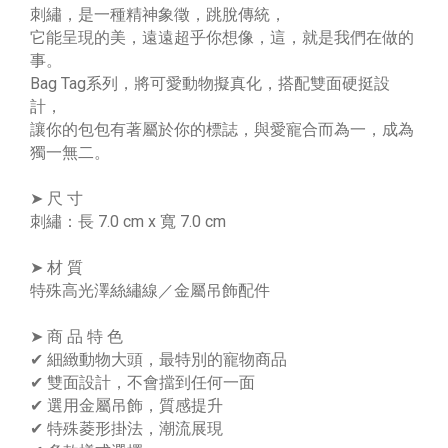
刺繡，是一種精神象徵，跳脫傳統，
它能呈現的美，遠遠超乎你想像，這，就是我們在做的
事。
Bag Tag系列，將可愛動物擬真化，搭配雙面硬挺設
計，
讓你的包包有著屬於你的標誌，與愛寵合而為一，成為
獨一無二。
➤ 尺 寸
刺繡：長 7.0 cm x 寬 7.0 cm
➤ 材 質
特殊高光澤絲繡線／金屬吊飾配件
➤ 商 品 特 色
✔ 細緻動物大頭，最特別的寵物商品
✔ 雙面設計，不會擋到任何一面
✔ 選用金屬吊飾，質感提升
✔ 特殊菱形掛法，潮流展現