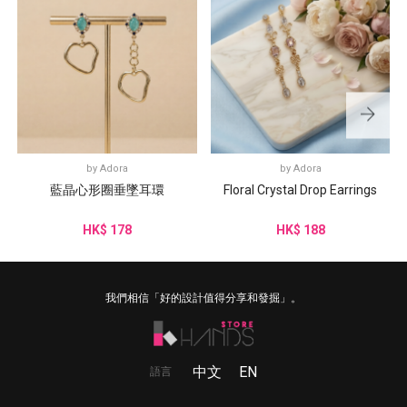
by
Adora
by
Adora
藍晶心形圈垂墜耳環
Floral Crystal Drop Earrings
HK$ 178
HK$ 188
我們相信「好的設計值得分享和發掘」。
中文
EN
語言