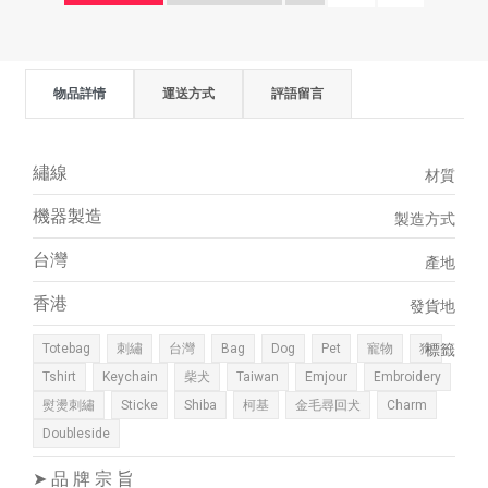
物品詳情
運送方式
評語留言
繡線
材質
機器製造
製造方式
台灣
產地
香港
發貨地
Totebag
刺繡
台灣
Bag
Dog
Pet
寵物
狗
標籤
Tshirt
Keychain
柴犬
Taiwan
Emjour
Embroidery
熨燙刺繡
Sticke
Shiba
柯基
金毛尋回犬
Charm
Doubleside
➤ 品 牌 宗 旨