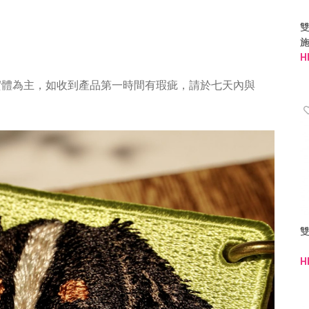
雙
施
H
實體為主，如收到產品第一時間有瑕疵，請於七天內與
雙
H