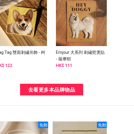
ag Tag 雙面刺繡吊飾 - 柯
Emjour 犬系列 刺繡熨燙貼
基
- 薩摩耶
K$ 122
HK$ 111
去看更多本品牌物品
免郵
免郵