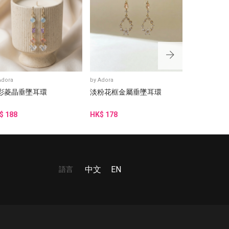
Adora
by
Adora
by
Adora
彩菱晶垂墜耳環
淡粉花框金屬垂墜耳環
藍綠金邊水
$ 188
HK$ 178
HK$ 188
語言
中文
EN