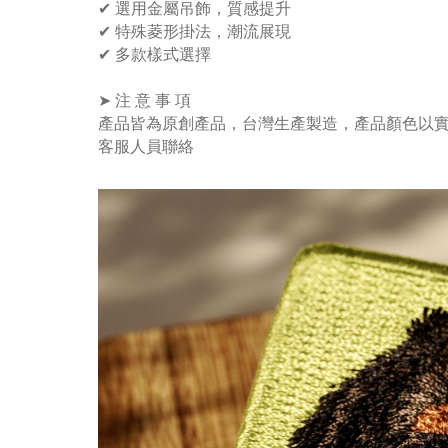
✔ 選用金屬吊飾，質感提升
✔ 特殊菱形掛法，潮流展現
✔ 多款樣式選擇
➤ 注 意 事 項
產品皆為原創產品，台灣生產製造，產品顏色以
客服人員聯絡