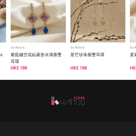
by
Adora
by
Adora
by
gs
紫藍鏤空花結菱形水滴垂墜
星芒珍珠垂墜耳環
柔
耳環
HK$ 188
HK$ 188
HK