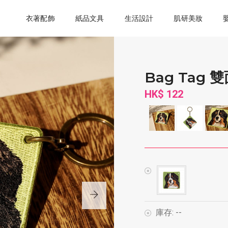
衣著配飾
紙品文具
生活設計
肌研美妝
Bag Tag
HK$ 122
庫存:
--