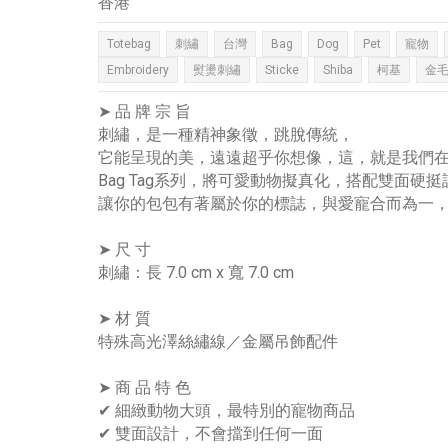
香港
Totebag
刺繡
台灣
Bag
Dog
Pet
寵物
Embroidery
熨燙刺繡
Sticke
Shiba
柯基
金
➤ 品 牌 宗 旨
刺繡，是一種精神象徵，跳脫傳統，
它能呈現的美，遠遠超乎你想像，這，就是我們
Bag Tag系列，將可愛動物擬真化，搭配雙面硬
讓你的包包有著屬於你的標誌，與愛寵合而為一
➤ 尺 寸
刺繡：長 7.0 cm x 寬 7.0 cm
➤ 材 質
特殊高光澤絲繡線／金屬吊飾配件
➤ 商 品 特 色
✔ 細緻動物大頭，最特別的寵物商品
✔ 雙面設計，不會擋到任何一面