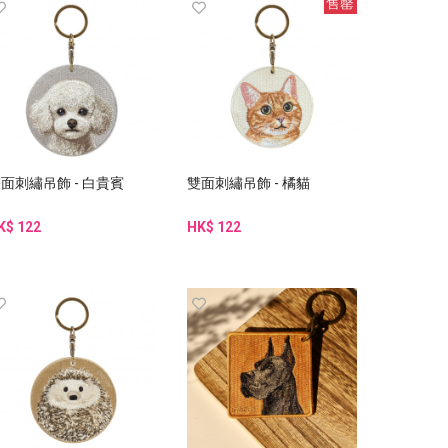
售罄
面刺繡吊飾 - 白貴賓
雙面刺繡吊飾 - 橘貓
K$ 122
HK$ 122