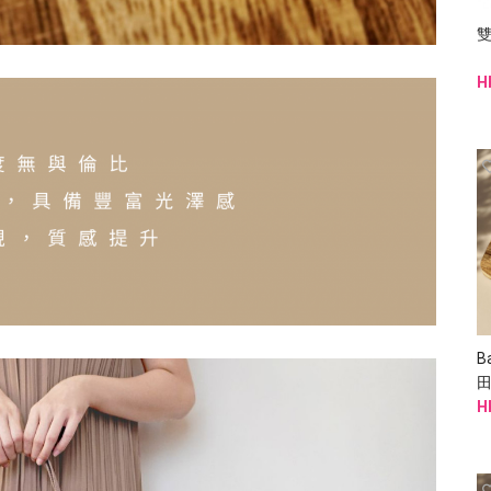
雙
H
B
H