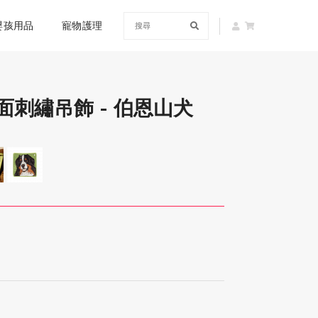
嬰孩用品
寵物護理
 雙面刺繡吊飾 - 伯恩山犬