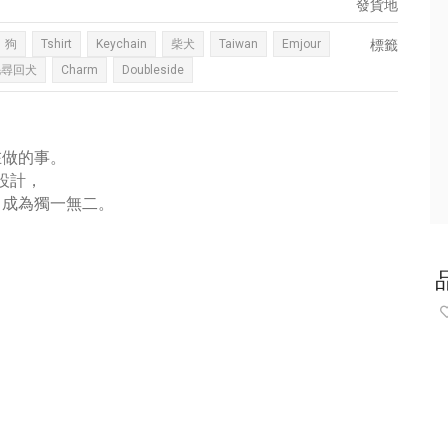
發貨地
狗
Tshirt
Keychain
柴犬
Taiwan
Emjour
標籤
毛尋回犬
Charm
Doubleside
在做的事。
挺設計，
，成為獨一無二。