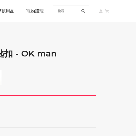
嬰孩用品
寵物護理
匙扣 - OK man