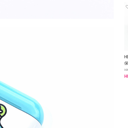
H
保
HK
H