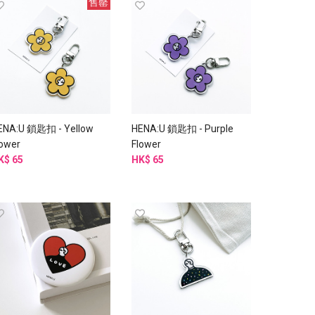
售罄
ENA:U 鎖匙扣 - Yellow
HENA:U 鎖匙扣 - Purple
lower
Flower
K$ 65
HK$ 65