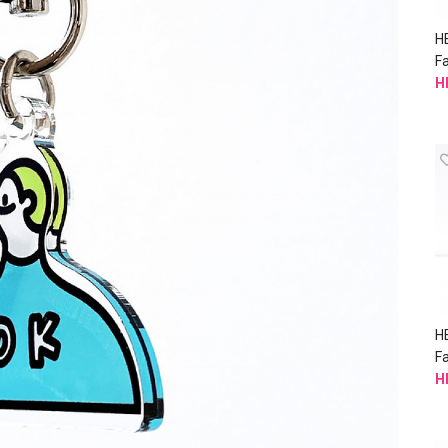
H
Fa
H
H
F
H