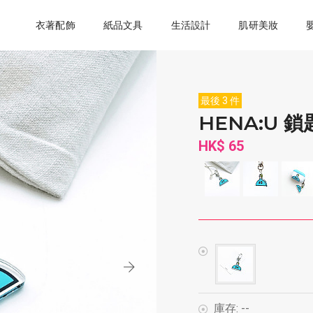
衣著配飾
紙品文具
生活設計
肌研美妝
最後 3 件
HENA:U 鎖
HK$ 65
庫存:
--