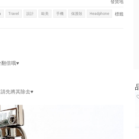
發貨地
a
Travel
設計
歐美
手機
保護殼
Headphone
標籤
度會翻倍哦♥
請先將其除去♥