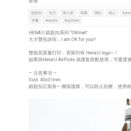
香港
鎖匙扣
生日
情人節
韓國
簡約
情人
Kore
耳機
Airpods
Keychain
HENA:U 鎖匙扣系列 "OKman"
大大聲告訴你，I am OK for you!!
雙面高質量打印，背面印有 Hena:U logo~！
如果與Hena:U AirPods 保護套搭配使用，可愛
— 注意事項 —
Size: 40x31mm
鎖匙扣正面有一層保護膜，可以防止刮擦，使用前