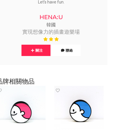
Let's have fun.
HENA:U
韓國
實現想像力的插畫遊樂場
關注
聯絡
品牌相關物品