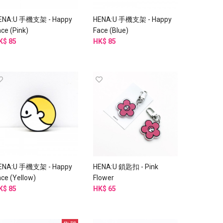
ENA:U 手機支架 - Happy
HENA:U 手機支架 - Happy
ce (Pink)
Face (Blue)
K$ 85
HK$ 85
ENA:U 手機支架 - Happy
HENA:U 鎖匙扣 - Pink
ace (Yellow)
Flower
K$ 85
HK$ 65