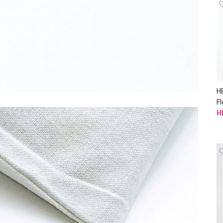
H
F
H