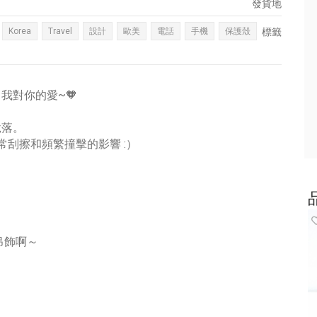
發貨地
Korea
Travel
設計
歐美
電話
手機
保護殼
標籤
我對你的愛~🧡
脫落。
常刮擦和頻繁撞擊的影響 :）
吊飾啊～