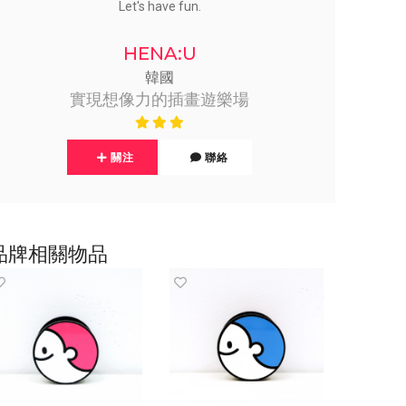
Let's have fun.
HENA:U
韓國
實現想像力的插畫遊樂場
關注
聯絡
品牌相關物品