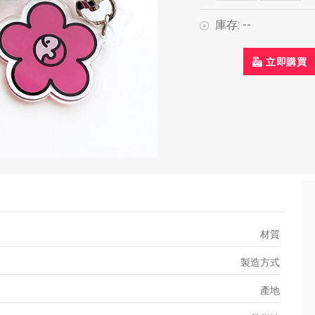
庫存:
--
立即購買
材質
製造方式
產地