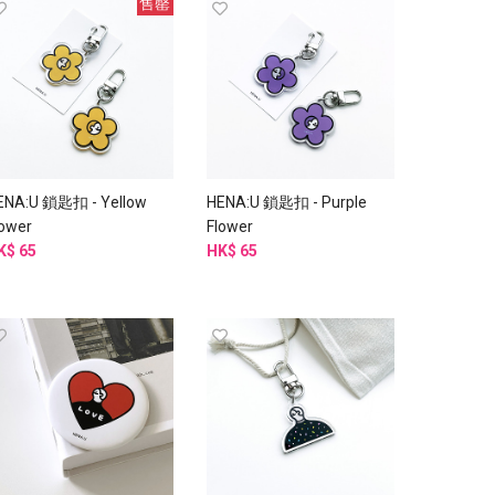
售罄
ENA:U 鎖匙扣 - Yellow
HENA:U 鎖匙扣 - Purple
lower
Flower
K$ 65
HK$ 65