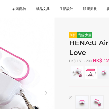
衣著配飾
紙品文具
生活設計
肌研美妝
8 折
尚餘少量
HENA:U Ai
Love
HK$ 12
HK$ 150 - 200