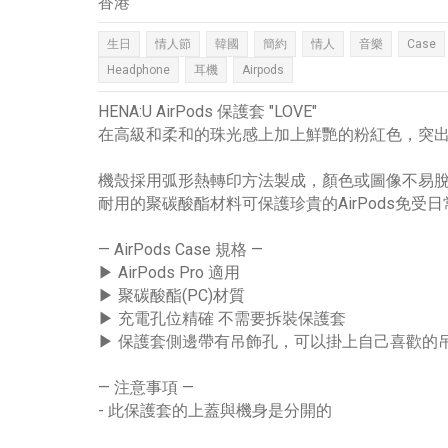
香港
生日
情人節
韓國
簡約
情人
音樂
Case
Headphone
耳機
Airpods
HENA:U AirPods 保護套 "LOVE"
在高級和柔和的珠光感上加上鮮艷的粉紅色，突出
機殼採用弧形熱轉印方法製成，顏色或圖像不易
耐用的聚碳酸酯材料可保護珍貴的AirPods免受日
— AirPods Case 規格 —
▶ AirPods Pro 適用
▶ 聚碳酸酯(PC)材質
▶ 充電孔位精確 不需要拆裝保護套
▶ 保護套側邊帶有吊飾孔，可以掛上自己喜歡的
— 注意事項 —
- 此保護套的上蓋與機身是分開的