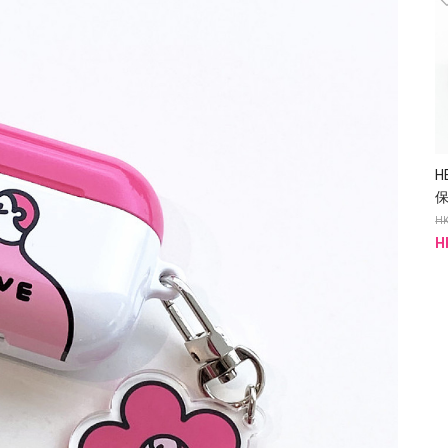
H
保
HK
H