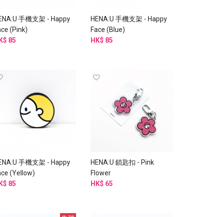
ENA:U 手機支架 - Happy
HENA:U 手機支架 - Happy
ce (Pink)
Face (Blue)
K$ 85
HK$ 85
ENA:U 手機支架 - Happy
HENA:U 鎖匙扣 - Pink
ace (Yellow)
Flower
K$ 85
HK$ 65