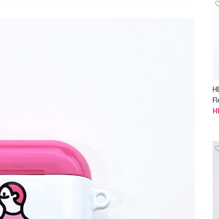
H
F
H