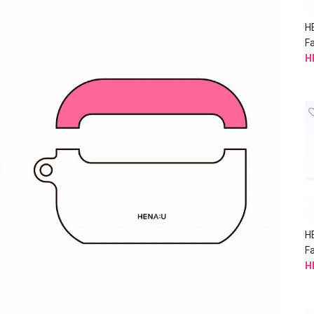
H
Fa
H
H
F
H