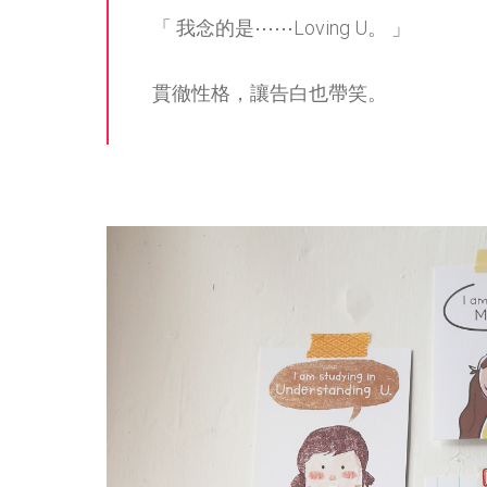
「 我念的是⋯⋯Loving U。 」
貫徹性格，讓告白也帶笑。