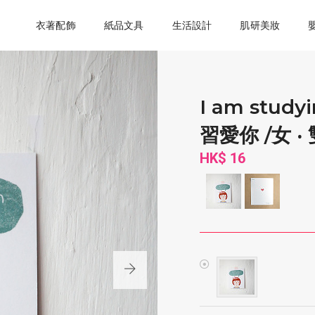
衣著配飾
紙品文具
生活設計
肌研美妝
I am study
習愛你 /女 
HK$ 16