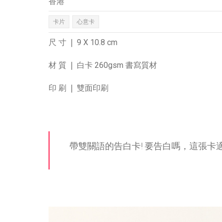
香港
卡片
心意卡
尺 寸 ❘ 9 X 10.8 cm
材 質 ❘ 白卡 260gsm 書寫質材
印 刷 ❘ 雙面印刷
帶雙關語的告白卡! 要告白嗎，這張卡