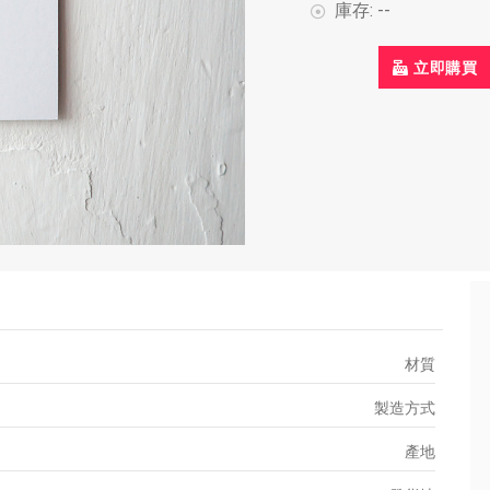
庫存:
--
立即購買
材質
製造方式
產地