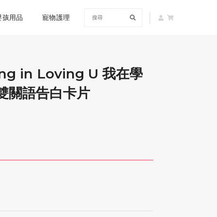
嬰孩用品
寵物護理
ing in Loving U 我在學
‧ 雙關語告白卡片