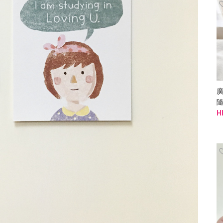
廣
隨
H