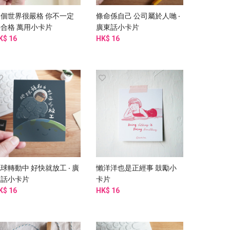
這個世界很嚴格 你不一定
條命係自己 公司屬於人哋 ‧
要合格 萬用小卡片
廣東話小卡片
K$ 16
HK$ 16
球轉動中 好快就放工 ‧ 廣
懶洋洋也是正經事 鼓勵小
東話小卡片
卡片
K$ 16
HK$ 16