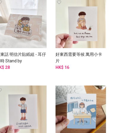
東話 明信片貼紙組 - 耳仔
好東西需要等候 萬用小卡
時 Stand by
片
K$ 28
HK$ 16