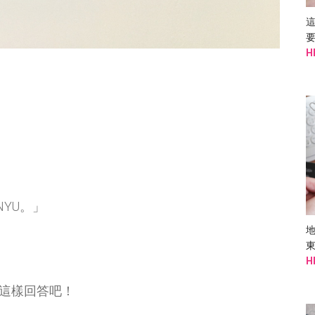
H
NYU。」
地
H
這樣回答吧！