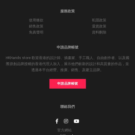
服務政策
使用條款
私隱政策
銷售政策
退貨政策
免責聲明
資料刪除
申請品牌帳號
HKHands store 歡迎香港的設計師、插畫家、手工職人、自由創作者、以及國
際原創品牌授權的香港代理人加入，展示他們嶄新的設計和高質量的作品，並
透過本平台經營、推廣、銷售、及建立品牌。
申請品牌帳號
聯絡我們
官方網站