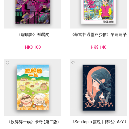
《瑠璃夢》謝曬皮
《華富邨通靈豆沙貓》黎達達榮
HK$ 100
HK$ 140
《軟綿綿一族》卡奇 (第二版)
《Soultopia 靈魂中轉站》ArYU