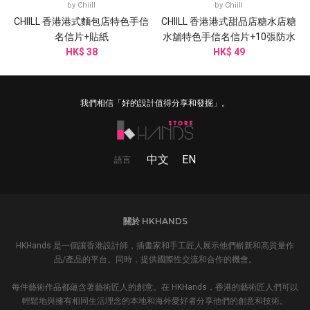
by
Chiill
by
Chiill
CHIILL 香港港式麵包店特色手信
CHIILL 香港港式甜品店糖水店糖
名信片+貼紙
水舖特色手信名信片+10張防水
HK$ 38
HK$ 49
貼紙
我們相信「好的設計值得分享和發掘」。
中文
EN
語言
關於 HKHANDS
HKHands 是一個讓香港設計師，插畫家和手工匠人展示他們嶄新和高質量作
品/產品的平台。同時，提供國際性交流和合作的機會。
每件藝術作品都蘊含著藝術匠人的創意。在 HKHands，香港的藝術匠人們可以
輕鬆地與擁有相同生活理念的本地和海外愛好者分享他們的創意和技術。