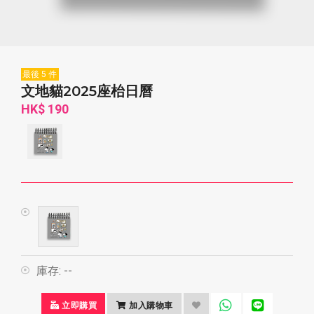
最後 5 件
文地貓2025座枱日曆
HK$ 190
庫存:
--
立即購買
加入購物車