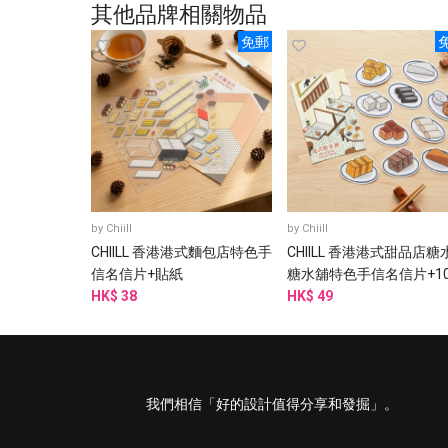
其他品牌相關物品
免郵
by
Chiill
by
Chiill
CHIILL 香港港式麵包店特色手
CHIILL 香港港式甜品店糖
信名信片+貼紙
糖水舖特色手信名信片+1
HK$ 38
防水貼紙
HK$ 49
我們相信「好的設計值得分享和發掘」。