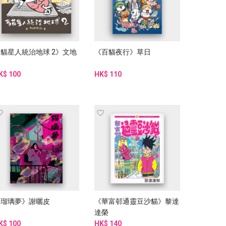
貓星人統治地球 2》文地
《百貓夜行》草日
K$ 100
HK$ 110
《瑠璃夢》謝曬皮
《華富邨通靈豆沙貓》黎達
達榮
K$ 100
HK$ 140