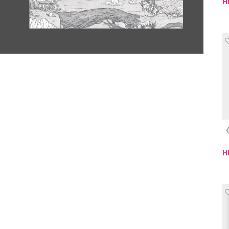
H
《
H