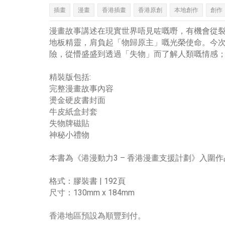
插畫
漫畫
香港插畫
香港原創
本地創作
創作
漫畫故事講述在現實世界唔見咗嘅嘢，有機會從
地板精靈，肩負起「物歸原主」嘅光榮使命。今次
險，從懵盛盛到透過「失物」而了解人類嘅情感
精裝版包括:
完整漫畫故事內容
燙金硬皮書封面
牛皮紙盒封套
失物牌磁貼
神秘小禮物
本書為《港漫動力3 – 香港漫畫支援計劃》入圍
格式：膠裝書 | 192頁
尺寸：130mm x 184mm
香港地區預設為順豐到付。