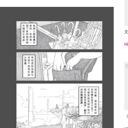
文
H
《