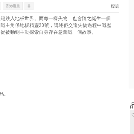
香港漫畫
書
標籤
裂縫跌入地板世界。而每一樣失物，也會隨之誕生一個
嘅主角係地板精靈23號，講述佢交還失物過程中嘅歷
；從被動到主動探索自身存在意義嘅一個故事。
作品。