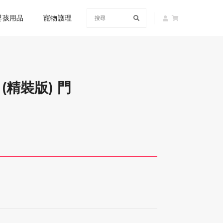
嬰孩用品
寵物護理
(精裝版) 門