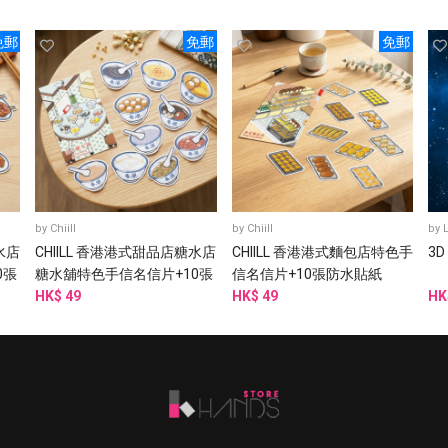
免郵
免郵
免郵
by
Chiill
by
Chiill
by
水店
CHIILL 香港港式甜品店糖水店
CHIILL 香港港式麵包店特色手
3D
0張
糖水舖特色手信名信片+10張
信名信片+10張防水貼紙
防水貼紙
HK$ 49
HK$ 49
HK