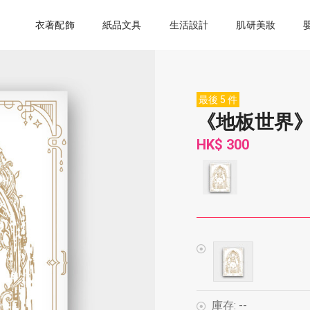
衣著配飾
紙品文具
生活設計
肌研美妝
最後 5 件
《地板世界》
HK$ 300
庫存:
--