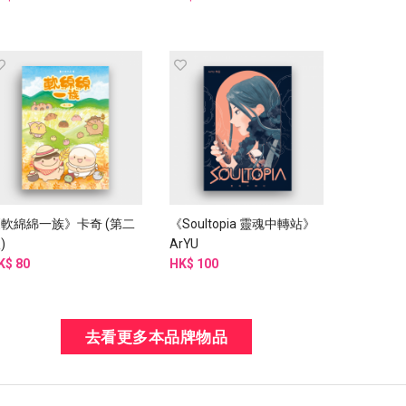
軟綿綿一族》卡奇 (第二
《Soultopia 靈魂中轉站》
)
ArYU
K$ 80
HK$ 100
去看更多本品牌物品