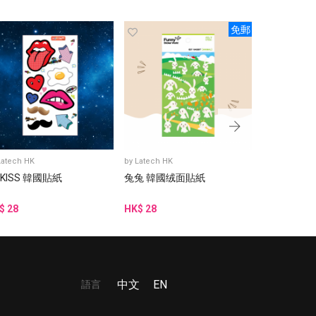
免郵
Latech HK
by
Latech HK
by
Latech HK
 KISS 韓國貼紙
兔兔 韓國绒面貼紙
阿豬媽與韓
貼紙
$ 28
HK$ 28
HK$ 15
語言
中文
EN