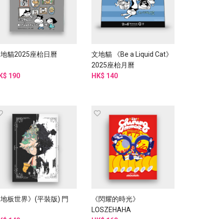
地貓2025座枱日曆
文地貓 《Be a Liquid Cat》
2025座枱月曆
K$ 190
HK$ 140
地板世界》(平裝版) 門
《閃耀的時光》
LOSZEHAHA