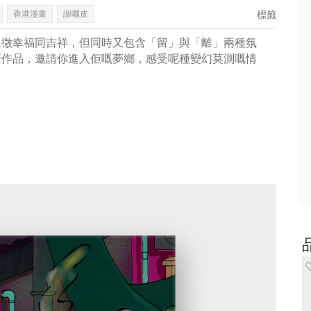
香港漫畫
謝曬皮
標籤
象徵幸福同吉祥，但同時又包含「留」與「離」兩種氛
新作品，邀請你進入佢嘅夢鄉，感受呢種變幻莫測嘅情