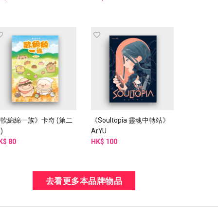
軟綿綿一族》卡奇 (第二
《Soultopia 靈魂中轉站》
)
ArYU
K$ 80
HK$ 100
去看更多本品牌物品