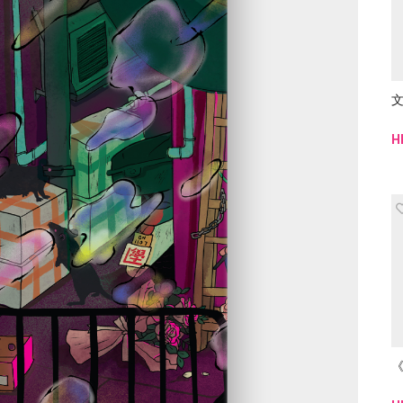
文
H
《