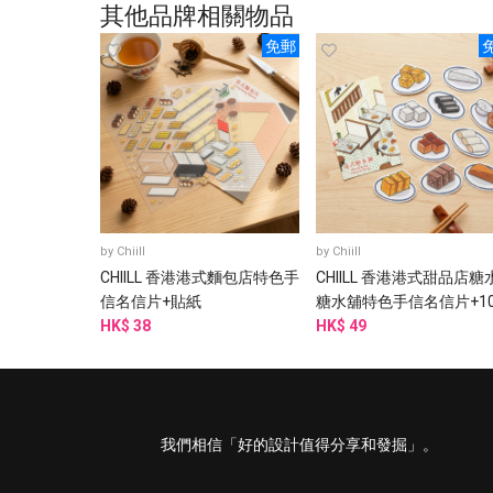
其他品牌相關物品
免郵
by
Chiill
by
Chiill
CHIILL 香港港式麵包店特色手
CHIILL 香港港式甜品店糖
信名信片+貼紙
糖水舖特色手信名信片+1
HK$ 38
防水貼紙
HK$ 49
我們相信「好的設計值得分享和發掘」。