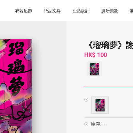
衣著配飾
紙品文具
生活設計
肌研美妝
《瑠璃夢》
HK$ 100
庫存:
--