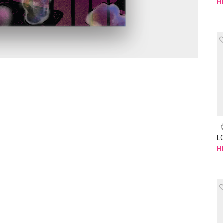
H
L
H