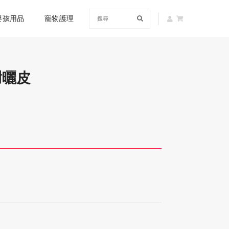
嬰孩用品
寵物護理
謝曬皮