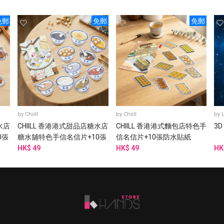
免郵
免郵
免郵
by
Chiill
by
Chiill
by
水店
CHIILL 香港港式甜品店糖水店
CHIILL 香港港式麵包店特色手
3D
0張
糖水舖特色手信名信片+10張
信名信片+10張防水貼紙
防水貼紙
HK$ 49
HK$ 49
HK