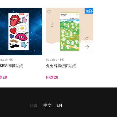
免郵
Latech HK
by
Latech HK
by
Latech HK
 KISS 韓國貼紙
兔兔 韓國绒面貼紙
阿豬媽與韓
貼紙
$ 28
HK$ 28
HK$ 15
語言
中文
EN