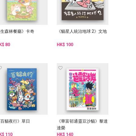
《生森林餐廳》卡奇
《貓星人統治地球 2》文地
K$ 80
HK$ 100
《百貓夜行》草日
《華富邨通靈豆沙貓》黎達
達榮
K$ 110
HK$ 140