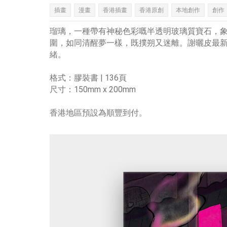
插畫
漫畫
香港插畫
香港原創
本地創作
創作
瑠璃，一種帶有神秘色彩嘅半透明玻璃質寶石，
圍，如同清醒夢一樣，既撲朔又迷離。謝曬皮最
緒。
格式：膠裝書 | 136頁
尺寸：150mm x 200mm
香港地區預設為順豐到付。