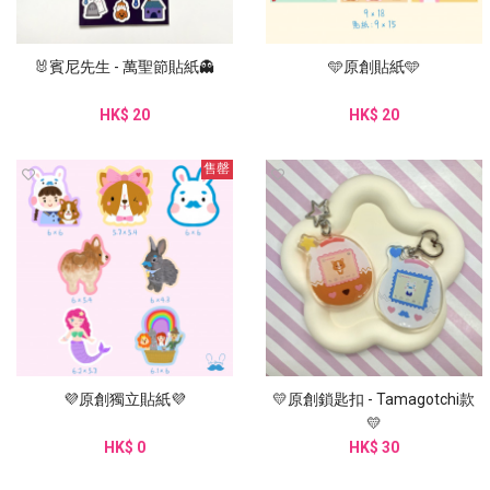
🐰賓尼先生 - 萬聖節貼紙👻
🩵原創貼紙🩵
HK$ 20
HK$ 20
售罄
💜原創獨立貼紙💜
💛原創鎖匙扣 - Tamagotchi款
💛
HK$ 0
HK$ 30