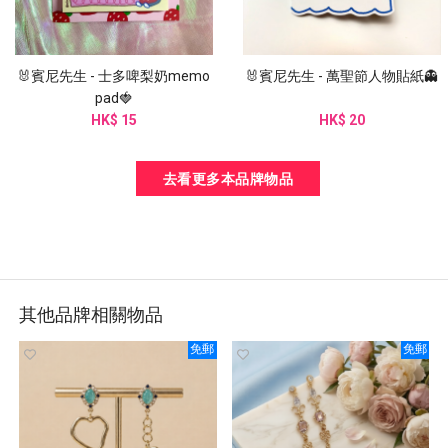
🐰賓尼先生 - 士多啤梨奶memo
🐰賓尼先生 - 萬聖節人物貼紙👻
pad🍓
HK$ 15
HK$ 20
去看更多本品牌物品
其他品牌相關物品
免郵
免郵