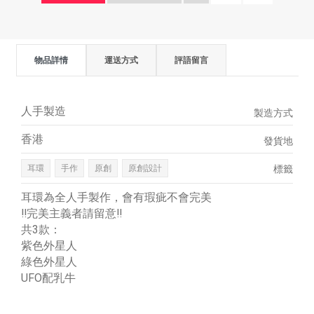
物品詳情
運送方式
評語留言
人手製造
製造方式
香港
發貨地
耳環
手作
原創
原創設計
標籤
耳環為全人手製作，會有瑕疵不會完美
‼️完美主義者請留意️‼️
共3款：
紫色外星人
綠色外星人
UFO配乳牛