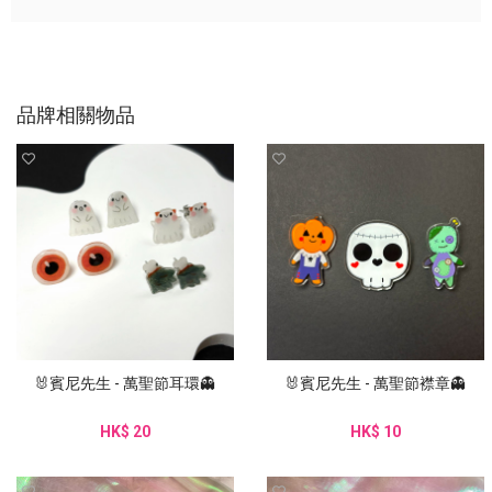
品牌相關物品
🐰賓尼先生 - 萬聖節耳環👻
🐰賓尼先生 - 萬聖節襟章👻
HK$ 20
HK$ 10