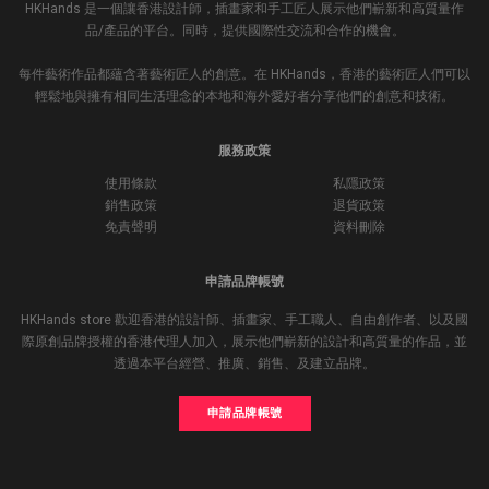
HKHands 是一個讓香港設計師，插畫家和手工匠人展示他們嶄新和高質量作
品/產品的平台。同時，提供國際性交流和合作的機會。
每件藝術作品都蘊含著藝術匠人的創意。在 HKHands，香港的藝術匠人們可以
輕鬆地與擁有相同生活理念的本地和海外愛好者分享他們的創意和技術。
服務政策
使用條款
私隱政策
銷售政策
退貨政策
免責聲明
資料刪除
申請品牌帳號
HKHands store 歡迎香港的設計師、插畫家、手工職人、自由創作者、以及國
際原創品牌授權的香港代理人加入，展示他們嶄新的設計和高質量的作品，並
透過本平台經營、推廣、銷售、及建立品牌。
申請品牌帳號