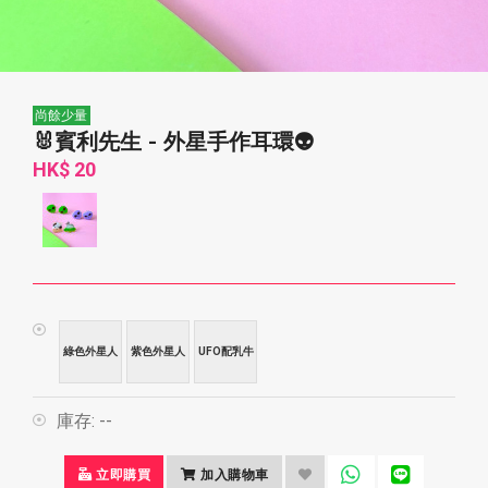
尚餘少量
🐰賓利先生 - 外星手作耳環👽
HK$ 20
綠色外星人
紫色外星人
UFO配乳牛
庫存:
--
立即購買
加入購物車