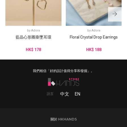
by
Adora
by
Adora
藍晶心形圈垂墜耳環
Floral Crystal Drop Earrings
HK$ 178
HK$ 188
我們相信「好的設計值得分享和發掘」。
中文
EN
語言
關於 HKHANDS