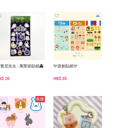
賓尼先生 - 萬聖節貼紙👻
🩵原創貼紙🩵
K$ 20
HK$ 20
售罄