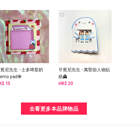
賓尼先生 - 士多啤梨奶
🐰賓尼先生 - 萬聖節人物貼
emo pad🍓
紙👻
K$ 15
HK$ 20
去看更多本品牌物品