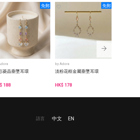
免郵
免郵
Adora
by
Adora
by
Adora
彩菱晶垂墜耳環
淡粉花框金屬垂墜耳環
藍綠金邊水
$ 188
HK$ 178
HK$ 188
語言
中文
EN