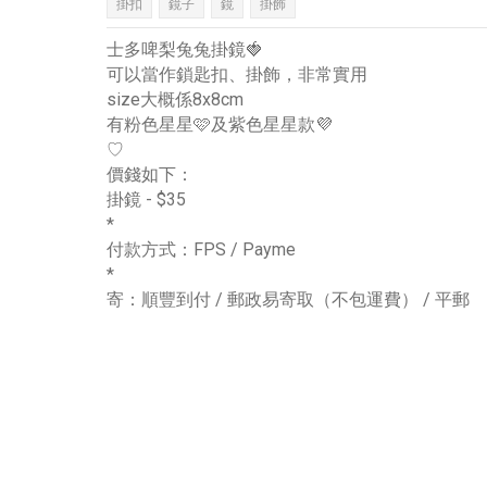
掛扣
鏡子
鏡
掛飾
士多啤梨兔兔掛鏡🍓
可以當作鎖匙扣、掛飾，非常實用
size大概係8x8cm
有粉色星星🩷及紫色星星款💜
♡
價錢如下：
掛鏡 - $35
*
付款方式：FPS / Payme
*
寄：順豐到付 / 郵政易寄取（不包運費） / 平郵