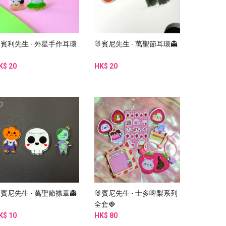
賓利先生 - 外星手作耳環
🐰賓尼先生 - 萬聖節耳環👻

K$ 20
HK$ 20
賓尼先生 - 萬聖節襟章👻
🐰賓尼先生 - 士多啤梨系列
全套🍓
K$ 10
HK$ 80