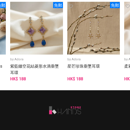
免郵
免郵
免郵
by
Adora
by
Adora
by
gs
紫藍鏤空花結菱形水滴垂墜
星芒珍珠垂墜耳環
柔
耳環
HK$ 188
HK$ 188
HK