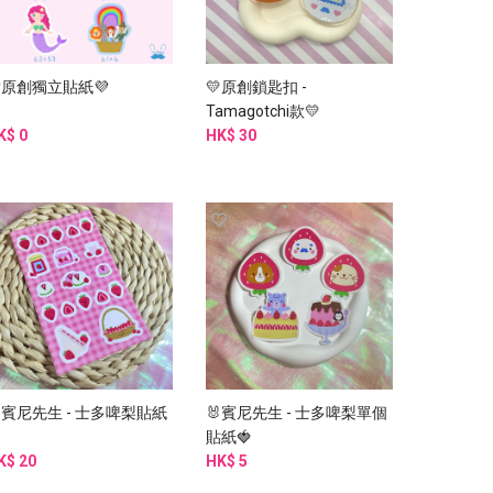
原創獨立貼紙💜
💛原創鎖匙扣 -
Tamagotchi款💛
K$ 0
HK$ 30
賓尼先生 - 士多啤梨貼紙
🐰賓尼先生 - 士多啤梨單個

貼紙🍓
K$ 20
HK$ 5