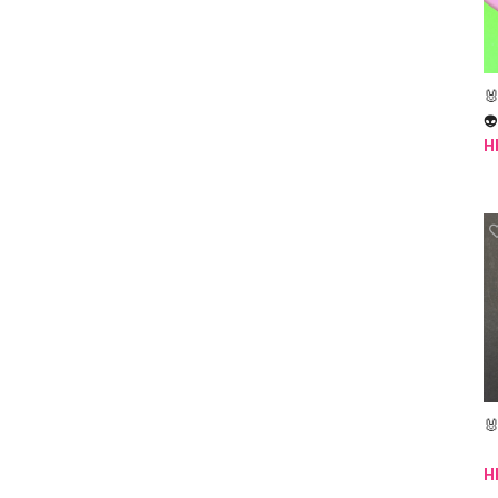


H

H