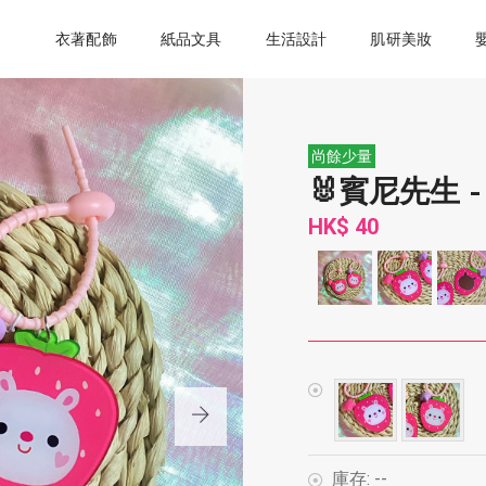
衣著配飾
紙品文具
生活設計
肌研美妝
尚餘少量
🐰賓尼先生 
HK$ 40
庫存:
--