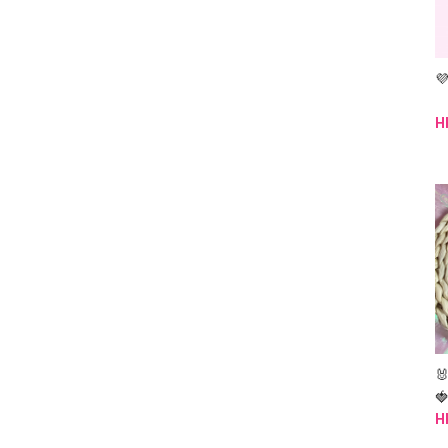

H


H