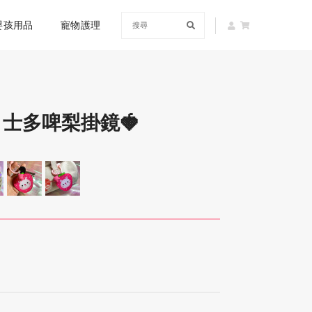
嬰孩用品
寵物護理
- 士多啤梨掛鏡🍓