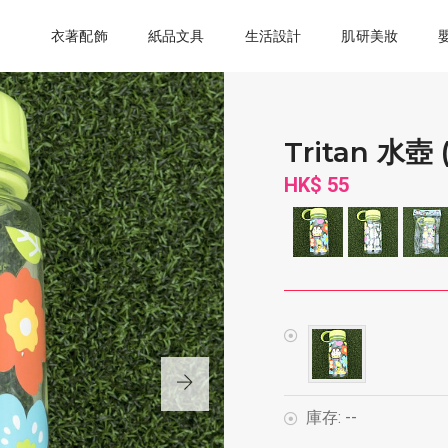
衣著配飾
紙品文具
生活設計
肌研美妝
Tritan 水壺
HK$ 55
庫存:
--