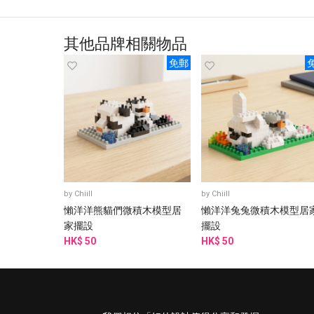
其他品牌相關物品
免郵
by
Chiill
by
Chiill
懶洋洋熊貓們微積木模型居
懶洋洋兔兔微積木模型居
家擺設
擺設
HK$ 50
HK$ 50