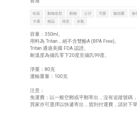
香港
松鼠
動物造型
動物
公仔
可愛
貓頭鷹
旅
卡通
精品
得意
水瓶
容量：350ml。
用料為 Tritan，絕不含雙酚A (BPA Free)。
Tritan 通過美國 FDA 認證。
耐溫度為攝氏零下20度至攝氏99度。
淨重：80克
運輸重量：100克
注意：
免運費：以一般空郵或平郵寄出，沒有追蹤號碼
買家亦可選擇以快遞寄出，貨到付運費，請於下