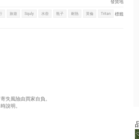
發貨地
行
旅遊
Squly
水壺
瓶子
耐熱
英倫
Tritan
標籤
，寄失風險由買家自負。
單時說明。