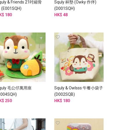
quly & Friends 21吋縮骨
Squly 杯墊 (Owky 作伴)
 (E001SQH)
(D001SQH)
K$ 180
HK$ 48
quly 毛公仔萬用座
Squly & Owlsss 午餐小袋子
D004SQH)
(D002SQB)
K$ 250
HK$ 180