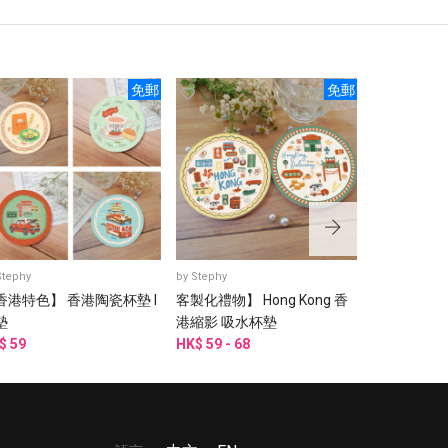
免郵
免郵
Stephy
by
Stephy
by
Stephy
香港特色】 香港陶瓷杯墊 I
客製化禮物】 Hong Kong 香
香港慢旅 HK 
墊
港縮影 吸水杯墊
毯 沙發毯 
$ 59
HK$ 59 - 68
子
HK$ 250