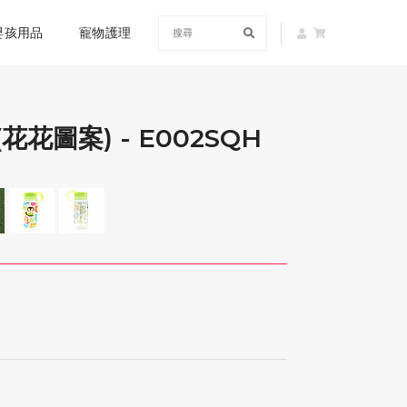
嬰孩用品
寵物護理
 (花花圖案) - E002SQH