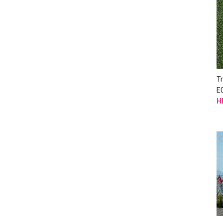
T
E
H