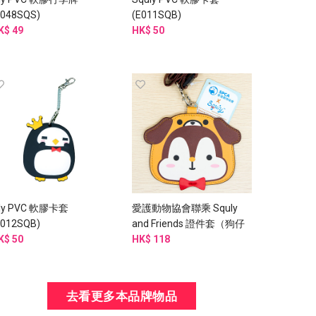
E048SQS)
(E011SQB)
K$ 49
HK$ 50
ily PVC 軟膠卡套
愛護動物協會聯乘 Squly
E012SQB)
and Friends 證件套（狗仔
K$ 50
款） - G003SQB
HK$ 118
去看更多本品牌物品