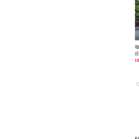
(
H
K