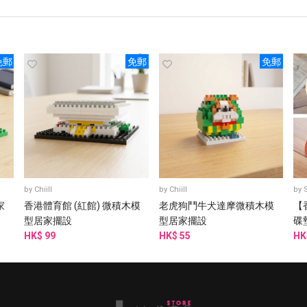
免郵
免郵
免郵
by
Chiill
by
Chiill
by
家
香港體育館 (紅館) 微積木模
老虎狗鬥牛犬達摩微積木模
【
型居家擺設
型居家擺設
碟
HK$ 99
HK$ 55
HK