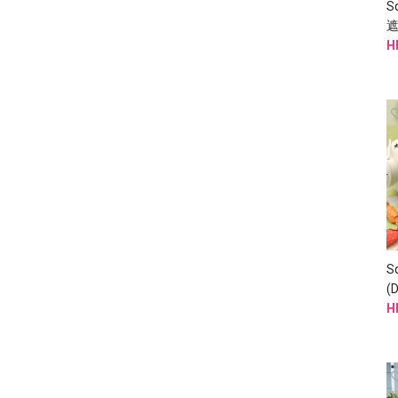
S
遮
H
S
(
H