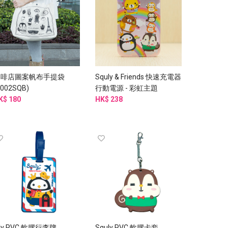
咖啡店圖案帆布手提袋
Squly & Friends 快速充電器
E002SQB)
行動電源 - 彩虹主題
K$ 180
H002SQE
HK$ 238
ily PVC 軟膠行李牌
Squly PVC 軟膠卡套