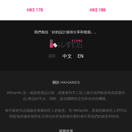
HK$ 178
HK$ 188
我們相信「好的設計值得分享和發掘」。
中文
EN
語言
關於 HKHANDS
HKHands 是一個讓香港設計師，插畫家和手工匠人展示他們嶄新和高質量作
品/產品的平台。同時，提供國際性交流和合作的機會。
每件藝術作品都蘊含著藝術匠人的創意。在 HKHands，香港的藝術匠人們可以
輕鬆地與擁有相同生活理念的本地和海外愛好者分享他們的創意和技術。
服務政策