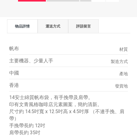
物品詳情
運送方式
評語留言
帆布
材質
主要機器、少量人手
製造方式
中國
產地
香港
發貨地
14安士綿質帆布袋，有手挽帶及肩帶。
印有文青風格咖啡店元素圖案，簡約清新。
尺寸約 14.5吋寬 x 12.5吋高 x 4.5吋厚 （不連手挽、肩
帶）
手挽帶長約 12吋
肩帶長約 35吋