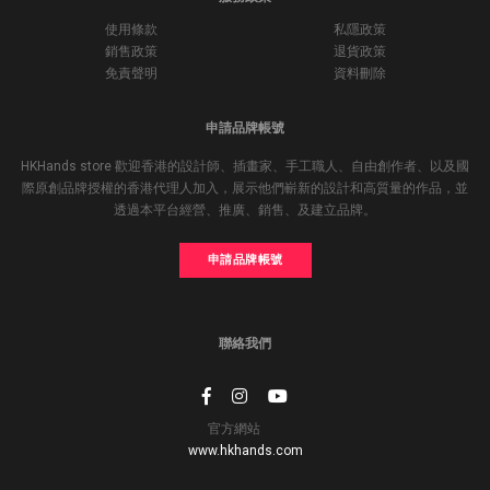
使用條款
私隱政策
銷售政策
退貨政策
免責聲明
資料刪除
申請品牌帳號
HKHands store 歡迎香港的設計師、插畫家、手工職人、自由創作者、以及國
際原創品牌授權的香港代理人加入，展示他們嶄新的設計和高質量的作品，並
透過本平台經營、推廣、銷售、及建立品牌。
申請品牌帳號
聯絡我們
官方網站
www.hkhands.com