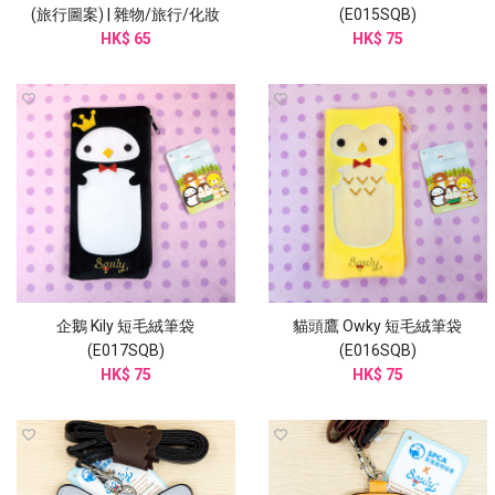
(旅行圖案) | 雜物/旅行/化妝
(E015SQB)
(I006SQB)
HK$ 65
HK$ 75
企鵝 Kily 短毛絨筆袋
貓頭鷹 Owky 短毛絨筆袋
(E017SQB)
(E016SQB)
HK$ 75
HK$ 75