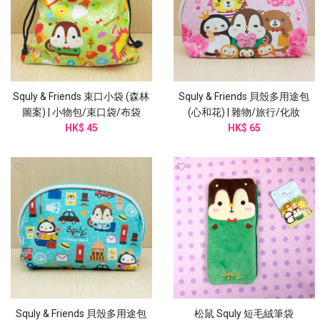
Squly & Friends 束口小袋 (森林
Squly & Friends 貝殼多用途包
圖案) | 小物包/束口袋/布袋
(心和花) | 雜物/旅行/化妝
(I002SQB)
HK$ 45
(I005SQB)
HK$ 65
Squly & Friends 貝殼多用途包
松鼠 Squly 短毛絨筆袋