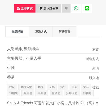
立即購買
加入購物車
物品詳情
運送方式
評語留言
人造纖維, 聚酯纖維
材質
主要機器、少量人手
製造方式
中國
產地
香港
發貨地
松鼠
動物造型
動物
企鵝
旅行
筆袋
文具
標籤
雜物袋
萬用包
零錢包
化妝包
多用途包
雜物包
Squly & Friends 可愛印花束口小袋，尺寸約 21（高）x