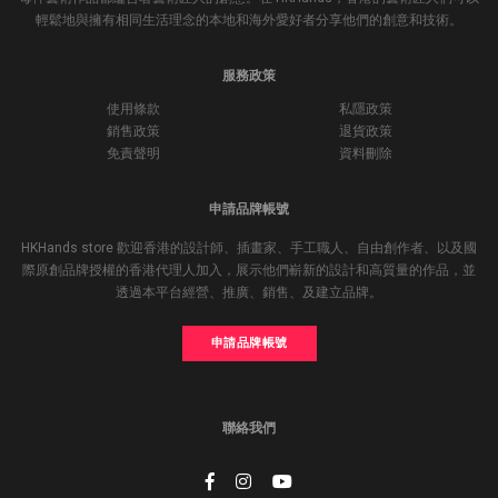
輕鬆地與擁有相同生活理念的本地和海外愛好者分享他們的創意和技術。
服務政策
使用條款
私隱政策
銷售政策
退貨政策
免責聲明
資料刪除
申請品牌帳號
HKHands store 歡迎香港的設計師、插畫家、手工職人、自由創作者、以及國
際原創品牌授權的香港代理人加入，展示他們嶄新的設計和高質量的作品，並
透過本平台經營、推廣、銷售、及建立品牌。
申請品牌帳號
聯絡我們