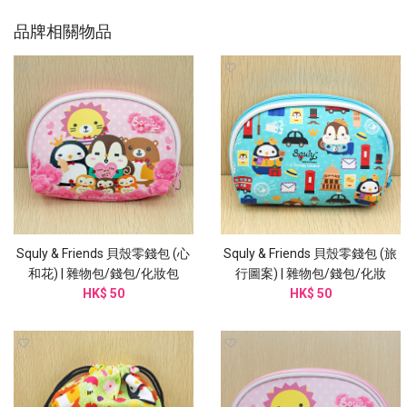
品牌相關物品
Squly & Friends 貝殼零錢包 (心
Squly & Friends 貝殼零錢包 (旅
和花) | 雜物包/錢包/化妝包
行圖案) | 雜物包/錢包/化妝
(I003SQB)
HK$ 50
(I004SQB)
HK$ 50