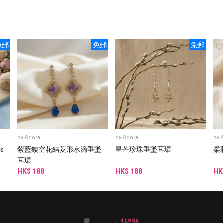
免郵
免郵
免郵
by
Adora
by
Adora
by
gs
紫藍鏤空花結菱形水滴垂墜
星芒珍珠垂墜耳環
柔
耳環
HK$ 188
HK$ 188
HK