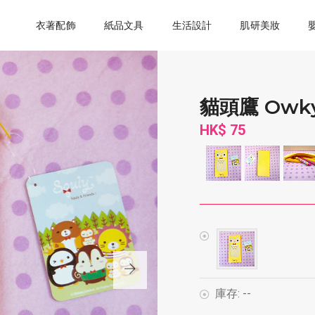
衣著配飾
紙品文具
生活設計
肌研美妝
貓頭鷹 Owky
HK$ 75
庫存:
--