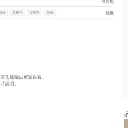
發貨地
物袋
萬用包
零錢包
刺繡
標籤
，寄失風險由買家自負。
單時說明。