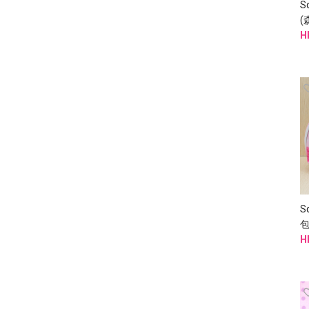
S
(
袋
H
S
包
妝
H