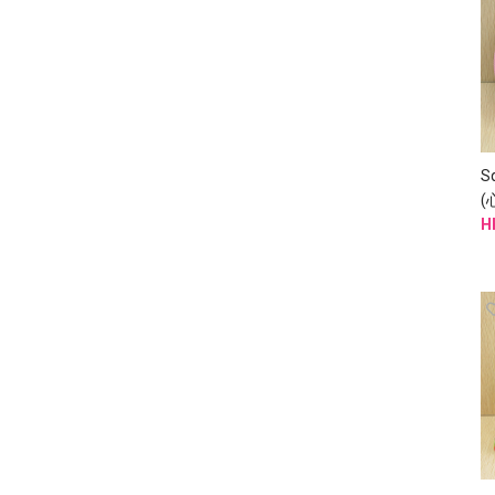
S
(
妝
H