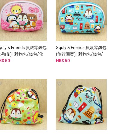
quly & Friends 貝殼零錢包
Squly & Friends 貝殼零錢包
心和花) | 雜物包/錢包/化
(旅行圖案) | 雜物包/錢包/
包 (I003SQB)
K$ 50
化妝 (I004SQB)
HK$ 50