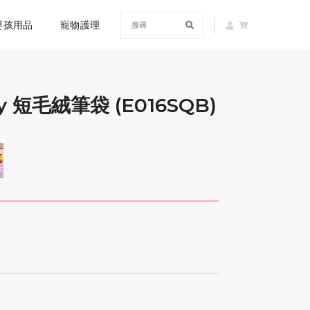
嬰孩用品
寵物護理
 短毛絨筆袋 (E016SQB)