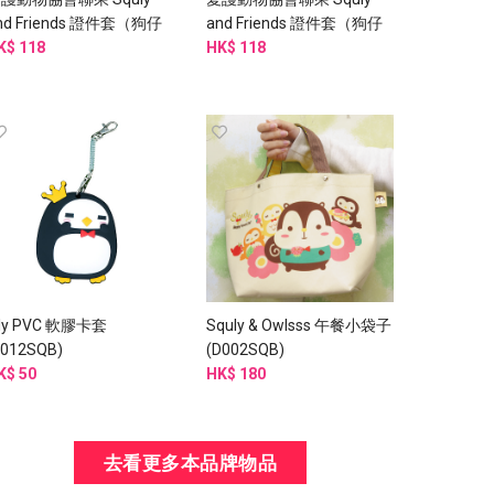
nd Friends 證件套（狗仔
and Friends 證件套（狗仔
） - G003SQB
K$ 118
款） - G003SQB
HK$ 118
ily PVC 軟膠卡套
Squly & Owlsss 午餐小袋子
E012SQB)
(D002SQB)
K$ 50
HK$ 180
去看更多本品牌物品