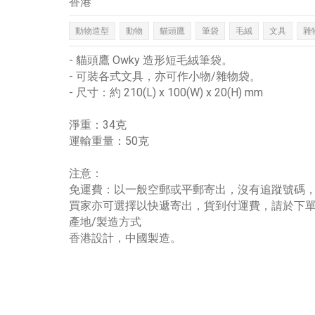
香港
動物造型
動物
貓頭鷹
筆袋
毛絨
文具
雜
- 貓頭鷹 Owky 造形短毛絨筆袋。
- 可裝各式文具，亦可作小物/雜物袋。
- 尺寸：約 210(L) x 100(W) x 20(H) mm
淨重：34克
運輸重量：50克
注意：
免運費：以一般空郵或平郵寄出，沒有追蹤號碼
買家亦可選擇以快遞寄出，貨到付運費，請於下
產地/製造方式
香港設計，中國製造。