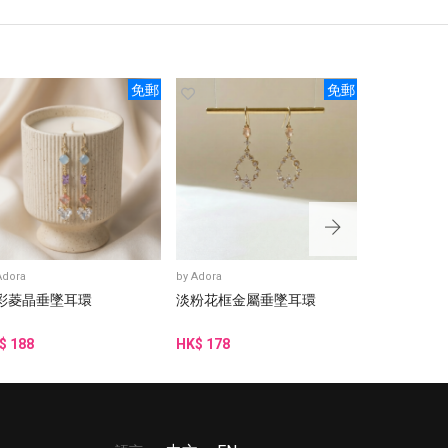
免郵
免郵
Adora
by
Adora
by
Adora
彩菱晶垂墜耳環
淡粉花框金屬垂墜耳環
藍綠金邊水
$ 188
HK$ 178
HK$ 188