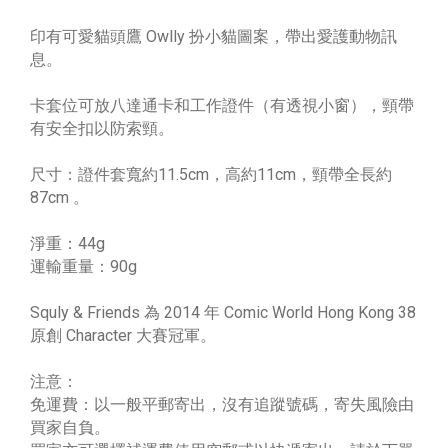
印有可愛貓頭鷹 Owlly 扮小貓圖案，帶出愛護動物訊
息。
卡套位可放八達通卡和工作證件（有透視小窗），頸帶
有安全扣以防索頸。
尺寸：證件套寬約11.5cm，高約11cm，頸帶全長約
87cm 。
淨重：44g
運輸重量：90g
Squly & Friends 為 2014 年 Comic World Hong Kong 38
原創 Character 大賽冠軍。
注意：
免運費：以一般平郵寄出，沒有追蹤號碼，寄失風險由
買家自負。