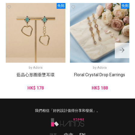
免郵
免郵
by
Adora
by
Adora
藍晶心形圈垂墜耳環
Floral Crystal Drop Earrings
HK$ 178
HK$ 188
我們相信「好的設計值得分享和發掘」。
語言