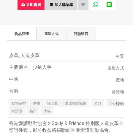
立即購買
加入購物車
物品詳情
運送方式
評語留言
皮革, 人造皮革
材質
主要機器、少量人手
製造方式
中國
產地
香港
發貨地
動物造型
動物
貓頭鷹
愛護動動協會
Spca
開心
標籤
特別版
貓仔
小貓
香港愛護動動協會 x Squly & Friends 特別版人造皮革卦
頸證件套，部分收益將捐贈給香港愛護動動協會。