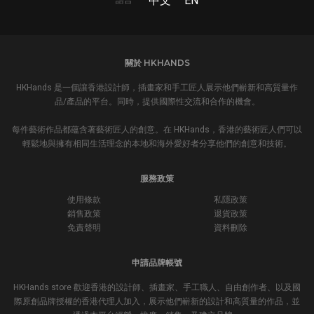
中文
EN
關於 HKHANDS
HKHands 是一個讓香港設計師，插畫家和手工匠人展示他們嶄新和高質量作
品/產品的平台。同時，提供國際性交流和合作的機會。
每件藝術作品都蘊含著藝術匠人的創意。在 HKHands，香港的藝術匠人們可以
輕鬆地與擁有相同生活理念的本地和海外愛好者分享他們的創意和技術。
服務政策
使用條款
私隱政策
銷售政策
退貨政策
免責聲明
資料刪除
申請品牌帳號
HKHands store 歡迎香港的設計師、插畫家、手工職人、自由創作者、以及國
際原創品牌授權的香港代理人加入，展示他們嶄新的設計和高質量的作品，並