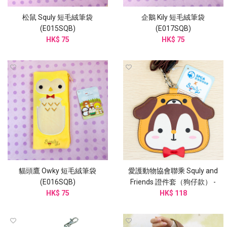
松鼠 Squly 短毛絨筆袋
企鵝 Kily 短毛絨筆袋
(E015SQB)
(E017SQB)
HK$ 75
HK$ 75
貓頭鷹 Owky 短毛絨筆袋
愛護動物協會聯乘 Squly and
(E016SQB)
Friends 證件套（狗仔款） -
HK$ 75
G003SQB
HK$ 118