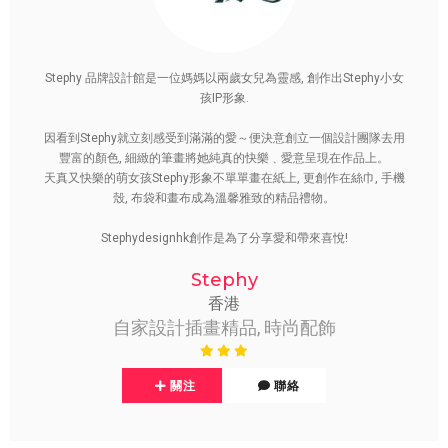
Stephy 品牌設計館是一位媽媽以兩歲女兒為靈感, 創作出Stephy小女
孩IP形象.
因看到Stephy就立刻感受到滿滿的愛～便決意創立一個設計團隊去用
豐富的顏色, 細緻的筆畫將她純真的快樂﹑愛意呈現在作品上。
天真又快樂的萌女孩Stephy形象不單單畫在紙上, 更創作在絲巾, 手機
殼, 布袋和畫布成為溫馨雅致的精品禮物。
Stephydesignhk創作是為了分享愛和帶來喜悅!
Stephy
香港
自家設計插畫精品, 時尚配飾
關注
聯絡