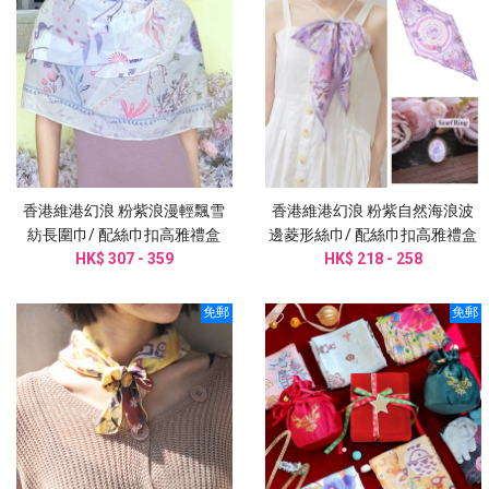
香港維港幻浪 粉紫浪漫輕飄雪
香港維港幻浪 粉紫自然海浪波
紡長圍巾/ 配絲巾扣高雅禮盒
邊菱形絲巾/ 配絲巾扣高雅禮盒
HK$ 307 - 359
HK$ 218 - 258
圍巾
免郵
免郵