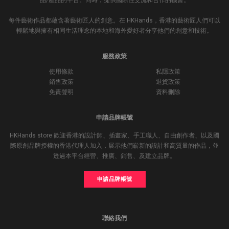
品/產品的平台。同時，提供國際性交流和合作的機會。
每件藝術作品都蘊含著藝術匠人的創意。在 HKHands，香港的藝術匠人們可以
輕鬆地與擁有相同生活理念的本地和海外愛好者分享他們的創意和技術。
服務政策
使用條款
私隱政策
銷售政策
退貨政策
免責聲明
資料刪除
申請品牌帳號
HKHands store 歡迎香港的設計師、插畫家、手工職人、自由創作者、以及國
際原創品牌授權的香港代理人加入，展示他們嶄新的設計和高質量的作品，並
透過本平台經營、推廣、銷售、及建立品牌。
申請品牌帳號
聯絡我們