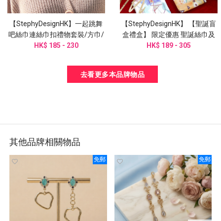
【StephyDesignHK】一起跳舞
【StephyDesignHK】 【聖誕盲
吧絲巾連絲巾扣禮物套裝/方巾/
盒禮盒】 限定優惠 聖誕絲巾及
頭巾/手腕帶/圍巾/姊姊禮物
HK$ 185 - 230
絲巾扣盲盒系列
HK$ 189 - 305
去看更多本品牌物品
其他品牌相關物品
免郵
免郵