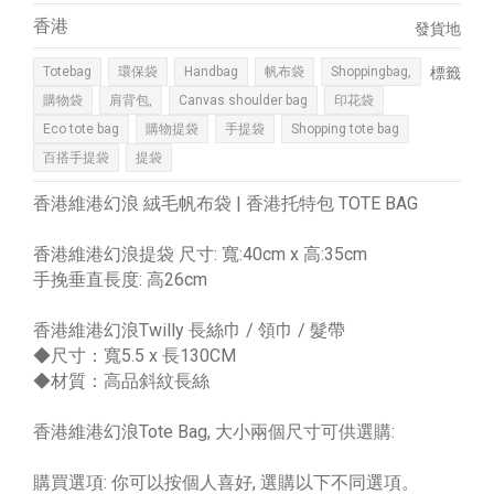
香港
發貨地
Totebag
環保袋
Handbag
帆布袋
Shoppingbag,
標籤
購物袋
肩背包,
Canvas shoulder bag
印花袋
Eco tote bag
購物提袋
手提袋
Shopping tote bag
百搭手提袋
提袋
香港維港幻浪 絨毛帆布袋 | 香港托特包 TOTE BAG
香港維港幻浪提袋 尺寸: 寬:40cm x 高:35cm
手挽垂直長度: 高26cm
香港維港幻浪Twilly 長絲巾 / 領巾 / 髮帶
◆尺寸：寬5.5 x 長130CM
◆材質：高品斜紋長絲
香港維港幻浪Tote Bag, 大小兩個尺寸可供選購:
購買選項: 你可以按個人喜好, 選購以下不同選項。