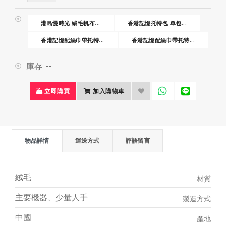
港島慢時光 絨毛帆布...
香港記憶托特包 單包...
香港記憶配絲巾帶托特...
香港記憶配絲巾帶托特...
庫存:
--
立即購買
加入購物車
物品詳情
運送方式
評語留言
絨毛
材質
主要機器、少量人手
製造方式
中國
產地