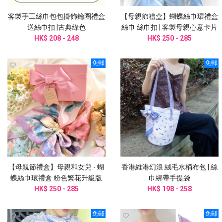
客製手工絲巾包包掛飾鑰圈禮盒
【母親節禮盒】蝴蝶絲巾環禮盒
送絲巾扣 |古典綠色
絲巾 絲巾扣 | 客製母親心意卡片
HK$ 208 - 248
HK$ 250 - 285
免郵
免郵
【母親節禮盒】母親和女兒 - 蝴
香港維港幻浪 絨毛水桶布包 | 絲
蝶絲巾環禮盒 粉色繁花升級版
巾綁帶手提袋
HK$ 250 - 285
HK$ 198 - 258
免郵
免郵