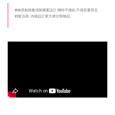
✿✿原創插畫清新圖案設計,獨特不撞款,不僅容量而且
輕鬆百搭, 内袋設計更方便分類物品