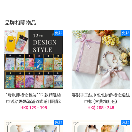
品牌相關物品
免郵
免郵
"母親節禮盒包裝" 12 款精選絲
客製手工絲巾包包掛飾禮盒送絲
巾送給媽媽滿滿儀式感 | 團購2
巾扣 (古典粉紅色)
HK$ 129 - 198
件起訂
HK$ 208 - 248
免郵
免郵