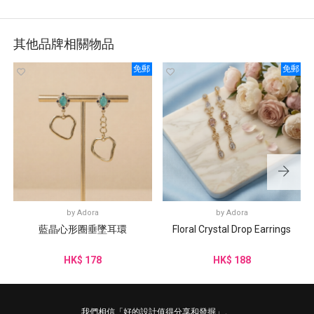
其他品牌相關物品
免郵
免郵
by
Adora
by
Adora
藍晶心形圈垂墜耳環
Floral Crystal Drop Earrings
HK$ 178
HK$ 188
我們相信「好的設計值得分享和發掘」。