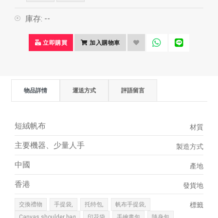
庫存:
--
立即購買
加入購物車
物品詳情
運送方式
評語留言
短絨帆布
材質
主要機器、少量人手
製造方式
中國
產地
香港
發貨地
交換禮物
手提袋,
托特包,
帆布手提袋,
標籤
Canvas shoulder bag
印花袋
手繪畫包
隨身包