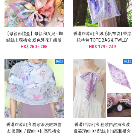
【母親節禮盒】母親和女兒 - 蝴
香港維港幻浪 絨毛帆布袋 | 香港
蝶絲巾環禮盒 粉色繁花升級版
托特包 TOTE BAG & TWILLY
HK$ 250 - 285
HK$ 179 - 249
免郵
免郵
香港維港幻浪 粉紫浪漫輕飄雪
香港維港幻浪 粉紫自然海浪波
紡長圍巾/ 配絲巾扣高雅禮盒
邊菱形絲巾/ 配絲巾扣高雅禮盒