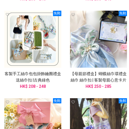
免郵
免郵
客製手工絲巾包包掛飾鑰圈禮盒
【母親節禮盒】蝴蝶絲巾環禮盒
送絲巾扣 |古典綠色
絲巾 絲巾扣 | 客製母親心意卡片
HK$ 208 - 248
HK$ 250 - 285
免郵
免郵