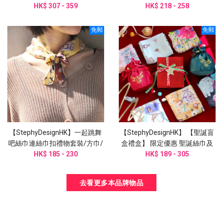
HK$ 307 - 359
HK$ 218 - 258
圍巾
免郵
免郵
【StephyDesignHK】一起跳舞
【StephyDesignHK】 【聖誕盲
吧絲巾連絲巾扣禮物套裝/方巾/
盒禮盒】 限定優惠 聖誕絲巾及
頭巾/手腕帶/圍巾/姊姊禮物
HK$ 185 - 230
絲巾扣盲盒系列
HK$ 189 - 305
去看更多本品牌物品