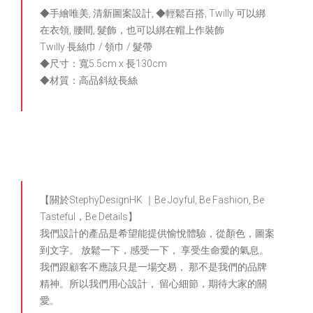
◆手繪唯美, 清新圖案設計, ◆輕鬆百搭, Twilly 可以綁
在衣領, 腰間, 髮飾，也可以綁在帽上作裝飾
Twilly 長絲巾 / 領巾 / 髮帶
◆尺寸：寬5.5cm x 長130cm
◆材質：高品斜紋長絲
【關於StephyDesignHK ｜Be Joyful, Be Fashion, Be
Tasteful，Be Details】
我們設計的產品是希望能提供愉悅體驗，從顏色，圖案
到文字。 放鬆一下，感受一下， 享受生命愛的氣息。
我們跟顧客不應該只是一場交易， 那不是我們的品牌
精神。所以我們用心設計， 留心細節，期待大家的關
愛。