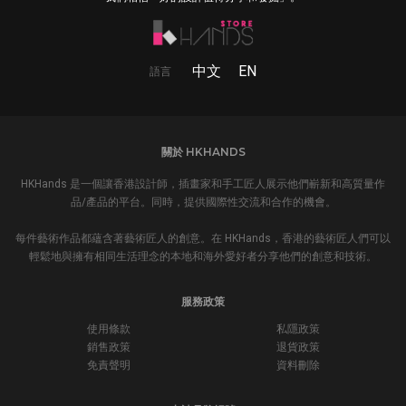
中文
EN
語言
關於 HKHANDS
HKHands 是一個讓香港設計師，插畫家和手工匠人展示他們嶄新和高質量作
品/產品的平台。同時，提供國際性交流和合作的機會。
每件藝術作品都蘊含著藝術匠人的創意。在 HKHands，香港的藝術匠人們可以
輕鬆地與擁有相同生活理念的本地和海外愛好者分享他們的創意和技術。
服務政策
使用條款
私隱政策
銷售政策
退貨政策
免責聲明
資料刪除