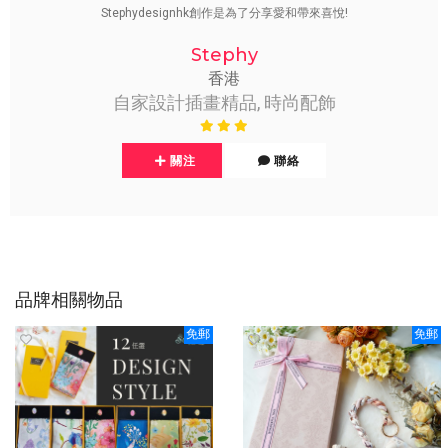
Stephydesignhk創作是為了分享愛和帶來喜悅!
Stephy
香港
自家設計插畫精品, 時尚配飾
關注
聯絡
品牌相關物品
免郵
免郵