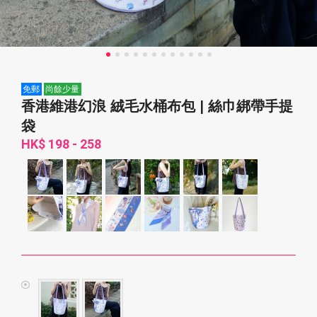
免郵
尚餘少量
香港維港幻浪 絨毛水桶布包 | 絲巾綁帶手提
袋
HK$ 198 - 258