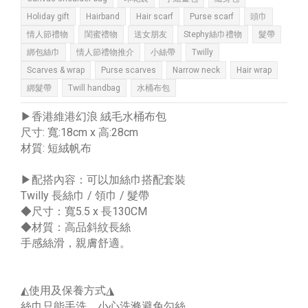
Holiday gift
Hairband
Hair scarf
Purse scarf
頭巾
情人節禮物
閨蜜禮物
送女朋友
Stephy絲巾禮物
髮帶
綁包絲巾
情人節禮物推介
小絲帶
Twilly
Scarves & wrap
Purse scarves
Narrow neck
Hair wrap
綁髮帶
Twill handbag
水桶布包
▶︎香港維港幻浪 絨毛水桶布包
尺寸: 寬:18cm x 高:28cm
材質: 短絨帆布
▶︎配搭內容：可以加絲巾搭配套裝
Twilly 長絲巾 / 領巾 / 髮帶
◆尺寸：寬5.5 x 長130CM
◆材質：高品斜紋長絲
手感絲滑，親膚舒適。
◭使用及保養方式◮
絲巾只能手洗，小心洗滌避免勾絲