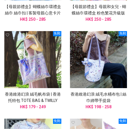
【母親節禮盒】蝴蝶絲巾環禮盒
【母親節禮盒】母親和女兒 - 蝴
絲巾 絲巾扣 | 客製母親心意卡片
蝶絲巾環禮盒 粉色繁花升級版
HK$ 250 - 285
HK$ 250 - 285
免郵
免郵
香港維港幻浪 絨毛帆布袋 | 香港
香港維港幻浪 絨毛水桶布包 | 絲
托特包 TOTE BAG & TWILLY
巾綁帶手提袋
HK$ 179 - 249
HK$ 198 - 258
免郵
免郵