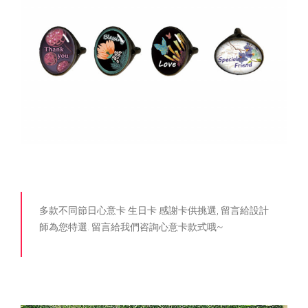
多款不同節日心意卡 生日卡 感謝卡供挑選, 留言給設計
師為您特選. 留言給我們咨詢心意卡款式哦~