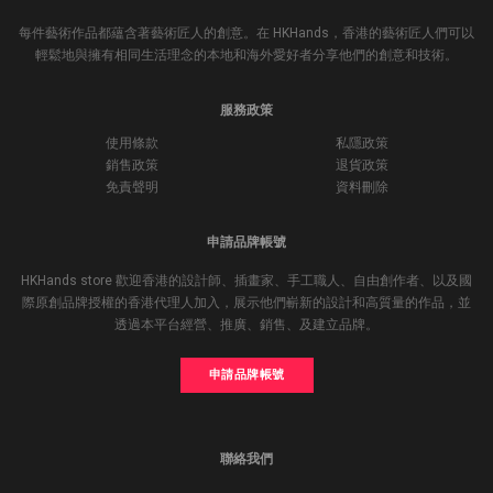
每件藝術作品都蘊含著藝術匠人的創意。在 HKHands，香港的藝術匠人們可以
輕鬆地與擁有相同生活理念的本地和海外愛好者分享他們的創意和技術。
服務政策
使用條款
私隱政策
銷售政策
退貨政策
免責聲明
資料刪除
申請品牌帳號
HKHands store 歡迎香港的設計師、插畫家、手工職人、自由創作者、以及國
際原創品牌授權的香港代理人加入，展示他們嶄新的設計和高質量的作品，並
透過本平台經營、推廣、銷售、及建立品牌。
申請品牌帳號
聯絡我們