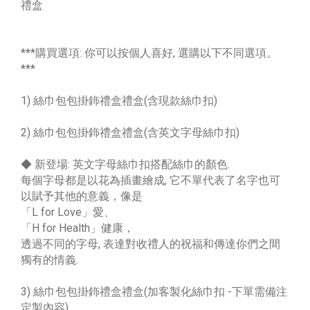
禮盒
***購買選項: 你可以按個人喜好, 選購以下不同選項。
***
1) 絲巾包包掛鉓禮盒禮盒(含現款絲巾扣)
2) 絲巾包包掛鉓禮盒禮盒(含英文字母絲巾扣)
◆ 新登場: 英文字母絲巾扣搭配絲巾的顏色.
每個字母都是以花為插畫繪成, 它不單代表了名字也可
以賦予其他的意義，像是
「L for Love」愛、
「H for Health」健康，
透過不同的字母, 表達對收禮人的祝福和傳達你們之間
獨有的情義.
3) 絲巾包包掛鉓禮盒禮盒(加客製化絲巾扣 -下單需備注
定製內容)