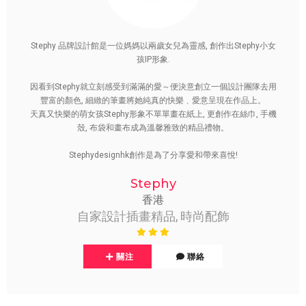
Stephy 品牌設計館是一位媽媽以兩歲女兒為靈感, 創作出Stephy小女
孩IP形象.
因看到Stephy就立刻感受到滿滿的愛～便決意創立一個設計團隊去用
豐富的顏色, 細緻的筆畫將她純真的快樂﹑愛意呈現在作品上。
天真又快樂的萌女孩Stephy形象不單單畫在紙上, 更創作在絲巾, 手機
殼, 布袋和畫布成為溫馨雅致的精品禮物。
Stephydesignhk創作是為了分享愛和帶來喜悅!
Stephy
香港
自家設計插畫精品, 時尚配飾
關注
聯絡