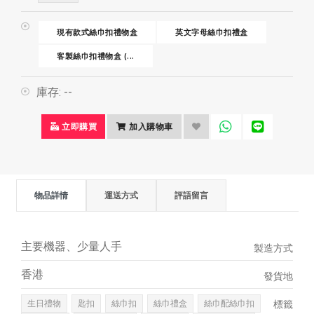
現有款式絲巾扣禮物盒
英文字母絲巾扣禮盒
客製絲巾扣禮物盒 (...
庫存:
--
立即購買
加入購物車
物品詳情
運送方式
評語留言
主要機器、少量人手
製造方式
香港
發貨地
生日禮物
匙扣
絲巾扣
絲巾禮盒
絲巾配絲巾扣
標籤