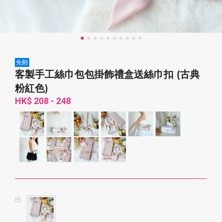
免郵
客製手工絲巾包包掛飾禮盒送絲巾扣 (古典
粉紅色)
HK$ 208 - 248