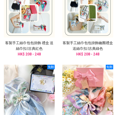
客製手工絲巾包包掛飾 禮盒 送
客製手工絲巾包包掛飾鑰圈禮盒
絲巾扣 |古典紅色
送絲巾扣 |古典綠色
HK$ 208 - 248
HK$ 208 - 248
免郵
免郵