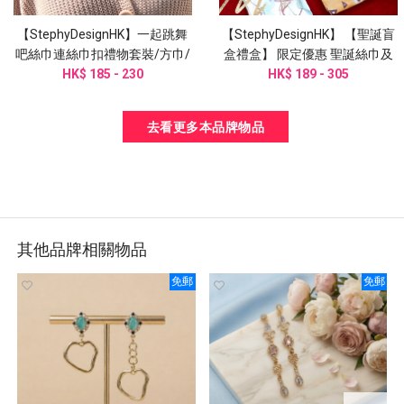
【StephyDesignHK】一起跳舞
【StephyDesignHK】 【聖誕盲
吧絲巾連絲巾扣禮物套裝/方巾/
盒禮盒】 限定優惠 聖誕絲巾及
頭巾/手腕帶/圍巾/姊姊禮物
HK$ 185 - 230
絲巾扣盲盒系列
HK$ 189 - 305
去看更多本品牌物品
其他品牌相關物品
免郵
免郵