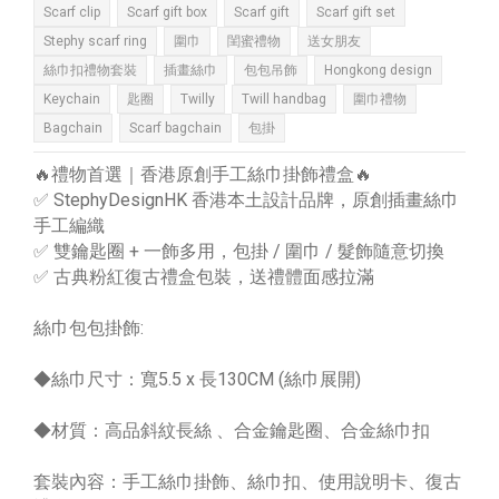
Scarf clip
Scarf gift box
Scarf gift
Scarf gift set
Stephy scarf ring
圍巾
閨蜜禮物
送女朋友
絲巾扣禮物套裝
插畫絲巾
包包吊飾
Hongkong design
Keychain
匙圈
Twilly
Twill handbag
圍巾禮物
Bagchain
Scarf bagchain
包掛
🔥禮物首選｜香港原創手工絲巾掛飾禮盒🔥
✅ StephyDesignHK 香港本土設計品牌，原創插畫絲巾
手工編織
✅ 雙鑰匙圈 + 一飾多用，包掛 / 圍巾 / 髮飾隨意切換
✅ 古典粉紅復古禮盒包裝，送禮體面感拉滿
絲巾包包掛飾:
◆絲巾尺寸：寬5.5 x 長130CM (絲巾展開)
◆材質：高品斜紋長絲 、合金鑰匙圈、合金絲巾扣
套裝內容：手工絲巾掛飾、絲巾扣、使用說明卡、復古