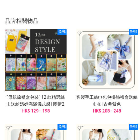
品牌相關物品
免郵
免郵
"母親節禮盒包裝" 12 款精選絲
客製手工絲巾包包掛飾禮盒送絲
巾送給媽媽滿滿儀式感 | 團購2
巾扣 |古典紫色
HK$ 129 - 198
件起訂
HK$ 208 - 248
免郵
免郵