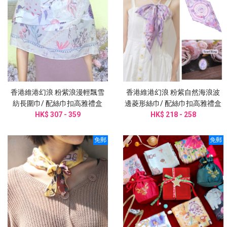
香港維港幻浪 粉紫浪漫輕飄雪
香港維港幻浪 粉紫自然海浪波
紡長圍巾/ 配絲巾扣高雅禮盒
邊菱形絲巾/ 配絲巾扣高雅禮盒
HK$ 307 - 359
HK$ 218 - 258
圍巾
免郵
免郵