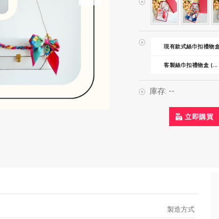
現有款式絲巾扣禮物
客製絲巾扣禮物盒 (...
庫存:
--
立即購買
製造方式