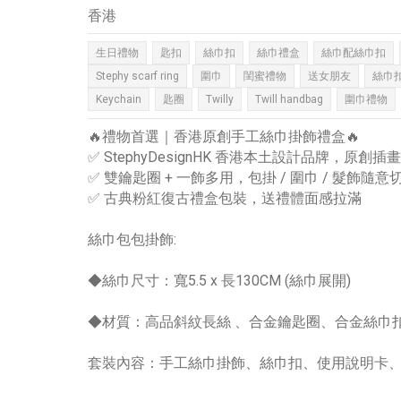
香港
生日禮物
匙扣
絲巾扣
絲巾禮盒
絲巾配絲巾扣
Stephy scarf ring
圍巾
閨蜜禮物
送女朋友
絲巾
Keychain
匙圈
Twilly
Twill handbag
圍巾禮物
🔥禮物首選｜香港原創手工絲巾掛飾禮盒🔥
✅ StephyDesignHK 香港本土設計品牌，原創
✅ 雙鑰匙圈 + 一飾多用，包掛 / 圍巾 / 髮飾隨意
✅ 古典粉紅復古禮盒包裝，送禮體面感拉滿
絲巾包包掛飾:
◆絲巾尺寸：寬5.5 x 長130CM (絲巾展開)
◆材質：高品斜紋長絲 、合金鑰匙圈、合金絲巾
套裝內容：手工絲巾掛飾、絲巾扣、使用說明卡