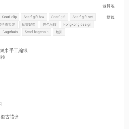
發貨地
Scarf clip
Scarf gift box
Scarf gift
Scarf gift set
標籤
扣禮物套裝
插畫絲巾
包包吊飾
Hongkong design
Bagchain
Scarf bagchain
包掛
插畫絲巾手工編織
切換
扣
、復古禮盒