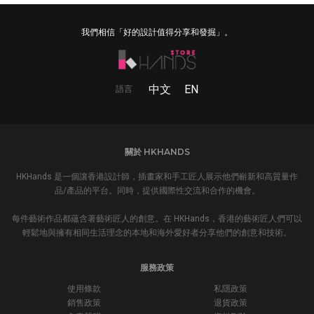
我們相信「好的設計值得分享和發掘」。
中文
EN
語言
關於 HKHANDS
HKHands 是一個讓香港設計師，插畫家和手工匠人展示他們嶄新和高質量作
品/產品的平台。同時，提供國際性交流和合作的機會。
每件藝術作品都蘊含著藝術匠人的創意。在 HKHands，香港的藝術匠人們可以
輕鬆地與擁有相同生活理念的本地和海外愛好者分享他們的創意和技術。
服務政策
使用條款
私隱政策
銷售政策
退貨政策