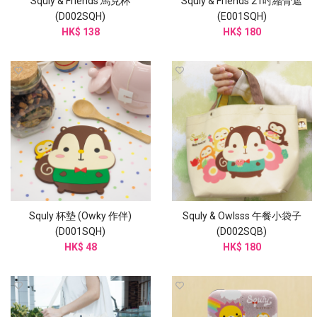
Squly & Friends 馬克杯
Squly & Friends 21吋縮骨遮
(D002SQH)
(E001SQH)
HK$ 138
HK$ 180
Squly 杯墊 (Owky 作伴)
Squly & Owlsss 午餐小袋子
(D001SQH)
(D002SQB)
HK$ 48
HK$ 180