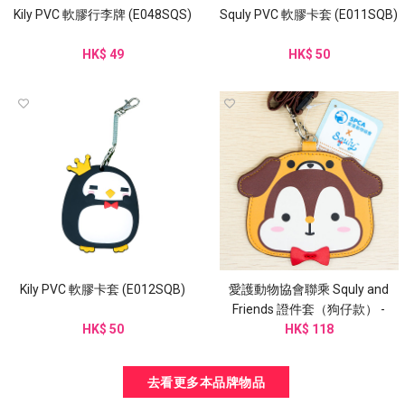
Kily PVC 軟膠行李牌 (E048SQS)
Squly PVC 軟膠卡套 (E011SQB)
HK$ 49
HK$ 50
Kily PVC 軟膠卡套 (E012SQB)
愛護動物協會聯乘 Squly and
Friends 證件套（狗仔款） -
HK$ 50
G003SQB
HK$ 118
去看更多本品牌物品