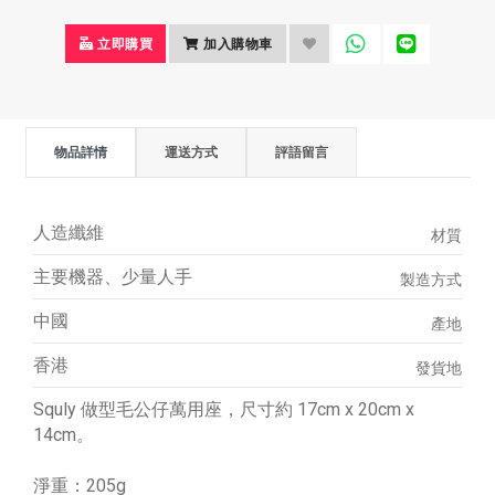
立即購買
加入購物車
物品詳情
運送方式
評語留言
人造纖維
材質
主要機器、少量人手
製造方式
中國
產地
香港
發貨地
Squly 做型毛公仔萬用座，尺寸約 17cm x 20cm x
14cm。
淨重：205g