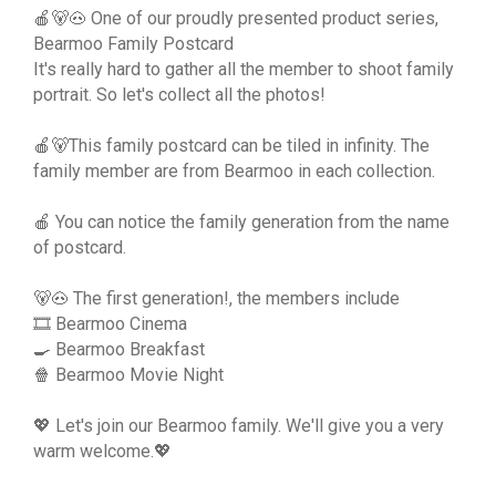
🍎🐻🐽 One of our proudly presented product series,
Bearmoo Family Postcard
It's really hard to gather all the member to shoot family
portrait. So let's collect all the photos!
🍎🐻This family postcard can be tiled in infinity. The
family member are from Bearmoo in each collection.
🍎 You can notice the family generation from the name
of postcard.
🐻🐽 The first generation!, the members include
🎞 Bearmoo Cinema
🍳 Bearmoo Breakfast
🍿 Bearmoo Movie Night
💖 Let's join our Bearmoo family. We'll give you a very
warm welcome.💖