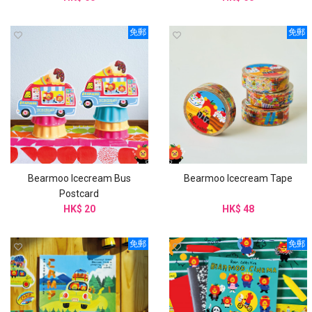
免郵
免郵
Bearmoo Icecream Bus
Bearmoo Icecream Tape
Postcard
HK$ 20
HK$ 48
免郵
免郵