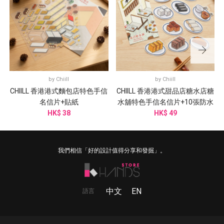
by
Chiill
by
Chiill
CHIILL 香港港式麵包店特色手信
CHIILL 香港港式甜品店糖水店糖
名信片+貼紙
水舖特色手信名信片+10張防水
HK$ 38
HK$ 49
貼紙
我們相信「好的設計值得分享和發掘」。
中文
EN
語言