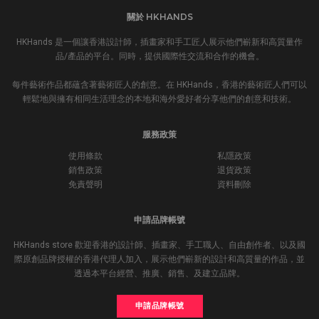
關於 HKHANDS
HKHands 是一個讓香港設計師，插畫家和手工匠人展示他們嶄新和高質量作
品/產品的平台。同時，提供國際性交流和合作的機會。
每件藝術作品都蘊含著藝術匠人的創意。在 HKHands，香港的藝術匠人們可以
輕鬆地與擁有相同生活理念的本地和海外愛好者分享他們的創意和技術。
服務政策
使用條款
私隱政策
銷售政策
退貨政策
免責聲明
資料刪除
申請品牌帳號
HKHands store 歡迎香港的設計師、插畫家、手工職人、自由創作者、以及國
際原創品牌授權的香港代理人加入，展示他們嶄新的設計和高質量的作品，並
透過本平台經營、推廣、銷售、及建立品牌。
申請品牌帳號