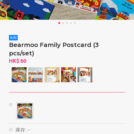
免郵
Bearmoo Family Postcard (3
pcs/set)
HK$ 60
庫存:
--