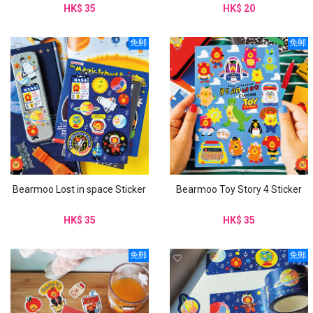
HK$ 35
HK$ 20
免郵
免郵
Bearmoo Lost in space Sticker
Bearmoo Toy Story 4 Sticker
HK$ 35
HK$ 35
免郵
免郵