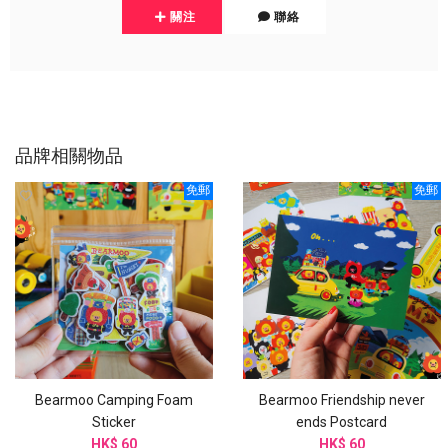
關注
聯絡
品牌相關物品
免郵
免郵
Bearmoo Camping Foam
Bearmoo Friendship never
Sticker
ends Postcard
HK$ 60
HK$ 60