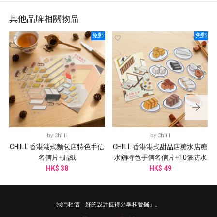
其他品牌相關物品
免郵
免郵
by
Chiill
by
Chiill
CHIILL 香港港式麵包店特色手信
CHIILL 香港港式甜品店糖水店糖
名信片+貼紙
水舖特色手信名信片+10張防水
HK$ 38
HK$ 49
貼紙
我們相信「好的設計值得分享和發掘」。