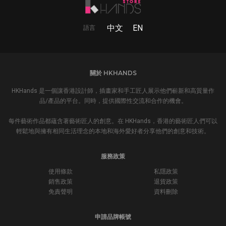
中文
EN
語言
關於 HKHANDS
HKHands 是一個讓香港設計師，插畫家和手工匠人展示他們嶄新和高質量作
品/產品的平台。同時，提供國際性交流和合作的機會。
每件藝術作品都蘊含著藝術匠人的創意。在 HKHands，香港的藝術匠人們可以
輕鬆地與擁有相同生活理念的本地和海外愛好者分享他們的創意和技術。
服務政策
使用條款
私隱政策
銷售政策
退貨政策
免責聲明
資料刪除
申請品牌帳號