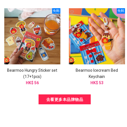
免郵
免郵
Bearmoo Hungry Sticker set
Bearmoo Icecream Bed
(17+1pcs)
Keychain
HK$ 56
HK$ 53
去看更多本品牌物品