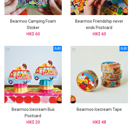
Bearmoo Camping Foam
Bearmoo Friendship never
Sticker
ends Postcard
HK$ 60
HK$ 60
免郵
免郵
Bearmoo Icecream Bus
Bearmoo Icecream Tape
Postcard
HK$ 20
HK$ 48