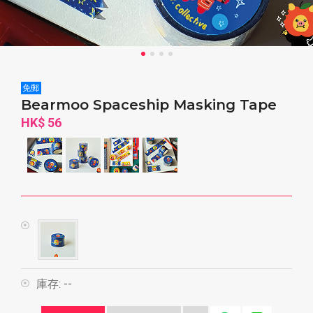
免郵
Bearmoo Spaceship Masking Tape
HK$ 56
庫存:
--