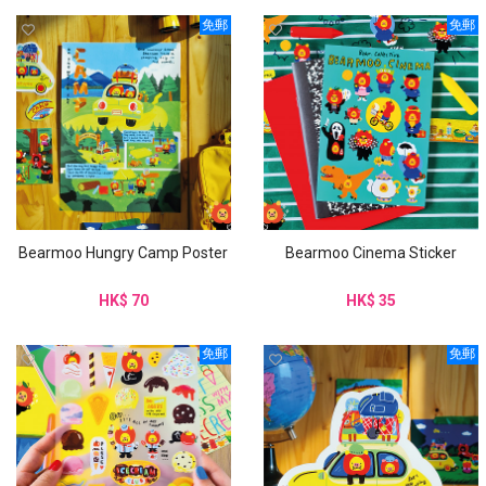
免郵
免郵
Bearmoo Hungry Camp Poster
Bearmoo Cinema Sticker
HK$ 70
HK$ 35
免郵
免郵