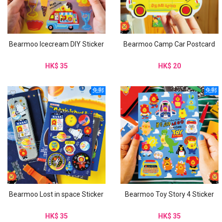
Bearmoo Icecream DIY Sticker
Bearmoo Camp Car Postcard
HK$ 35
HK$ 20
免郵
免郵
Bearmoo Lost in space Sticker
Bearmoo Toy Story 4 Sticker
HK$ 35
HK$ 35