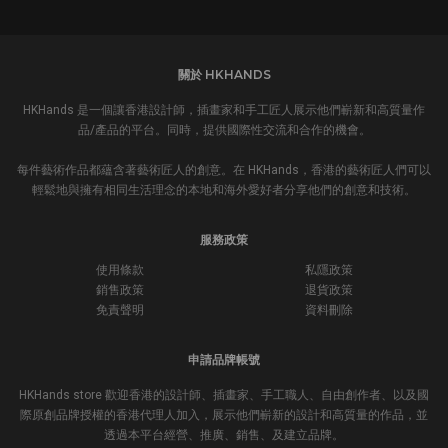
關於 HKHANDS
HKHands 是一個讓香港設計師，插畫家和手工匠人展示他們嶄新和高質量作
品/產品的平台。同時，提供國際性交流和合作的機會。
每件藝術作品都蘊含著藝術匠人的創意。在 HKHands，香港的藝術匠人們可以
輕鬆地與擁有相同生活理念的本地和海外愛好者分享他們的創意和技術。
服務政策
使用條款
私隱政策
銷售政策
退貨政策
免責聲明
資料刪除
申請品牌帳號
HKHands store 歡迎香港的設計師、插畫家、手工職人、自由創作者、以及國
際原創品牌授權的香港代理人加入，展示他們嶄新的設計和高質量的作品，並
透過本平台經營、推廣、銷售、及建立品牌。