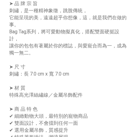
➤ 品 牌 宗 旨
刺繡，是一種精神象徵，跳脫傳統，
它能呈現的美，遠遠超乎你想像，這，就是我們在做的
事。
Bag Tag系列，將可愛動物擬真化，搭配雙面硬挺設
計，
讓你的包包有著屬於你的標誌，與愛寵合而為一，成為
獨一無二。
➤ 尺 寸
刺繡：長 7.0 cm x 寬 7.0 cm
➤ 材 質
特殊高光澤絲繡線／金屬吊飾配件
➤ 商 品 特 色
✔ 細緻動物大頭，最特別的寵物商品
✔ 雙面設計，不會擋到任何一面
✔ 選用金屬吊飾，質感提升