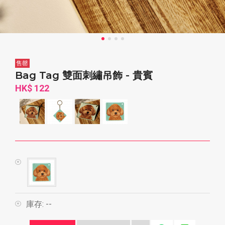
售罄
Bag Tag 雙面刺繡吊飾 - 貴賓
HK$ 122
庫存:
--