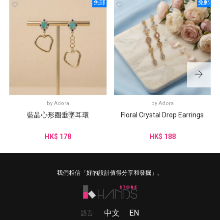
免郵
免郵
by
Adora
by
Adora
藍晶心形圈垂墜耳環
Floral Crystal Drop Earrings
HK$ 178
HK$ 188
我們相信「好的設計值得分享和發掘」。
中文
EN
語言