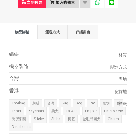
立即購買
加入購物車
物品詳情
運送方式
評語留言
繡線
材質
機器製造
製造方式
台灣
產地
香港
發貨地
Totebag
刺繡
台灣
Bag
Dog
Pet
寵物
狗
標籤
Tshirt
Keychain
柴犬
Taiwan
Emjour
Embroidery
熨燙刺繡
Sticke
Shiba
柯基
金毛尋回犬
Charm
Doubleside