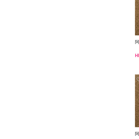
阿
H
阿