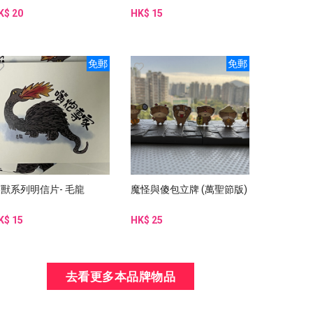
K$ 20
HK$ 15
免郵
免郵
獸系列明信片- 毛龍
魔怪與傻包立牌 (萬聖節版)
K$ 15
HK$ 25
去看更多本品牌物品