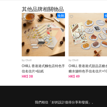
其他品牌相關物品
免郵
by
Chiill
by
Chiill
CHIILL 香港港式麵包店特色手
CHIILL 香港港式甜品店糖
信名信片+貼紙
糖水舖特色手信名信片+1
HK$ 38
防水貼紙
HK$ 49
我們相信「好的設計值得分享和發掘」。