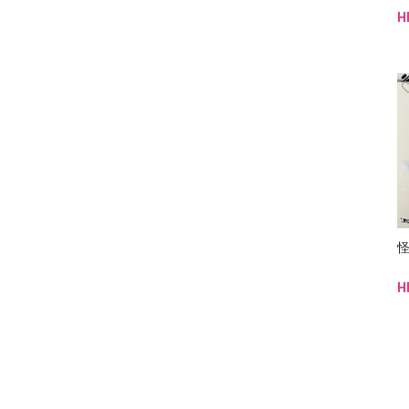
H
怪
H