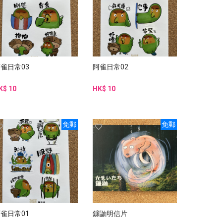
雀日常03
阿雀日常02
K$ 10
HK$ 10
免郵
免郵
雀日常01
鐮鼬明信片