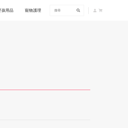
嬰孩用品
寵物護理