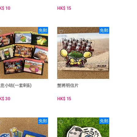
K$ 10
HK$ 15
免郵
免郵
意小咭(一套8張)
蟹將明信片
K$ 30
HK$ 15
免郵
免郵