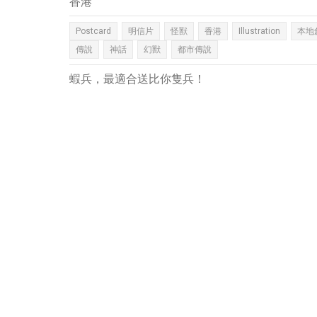
香港
Postcard
明信片
怪獸
香港
Illustration
本地
傳說
神話
幻獸
都市傳說
蝦兵，最適合送比你隻兵！