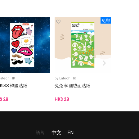
免郵
Latech HK
by
Latech HK
by
Latech HK
 KISS 韓國貼紙
兔兔 韓國绒面貼紙
阿豬媽與韓
貼紙
$ 28
HK$ 28
HK$ 15
語言
中文
EN