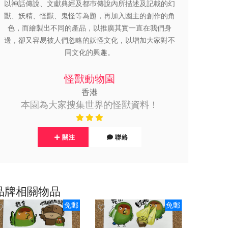
以神話傳說、文獻典經及都巿傳說內所描述及記載的幻
獸、妖精、怪獸、鬼怪等為題，再加入園主的創作的角
色，而繪製出不同的產品，以推廣其實一直在我們身
邊，卻又容易被人們忽略的妖怪文化，以增加大家對不
同文化的興趣。
怪獸動物園
香港
本園為大家搜集世界的怪獸資料！
關注
聯絡
品牌相關物品
免郵
免郵