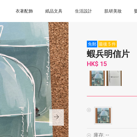
衣著配飾
紙品文具
生活設計
肌研美妝
免郵
最後 5 件
蝦兵明信片
HK$ 15
庫存:
--