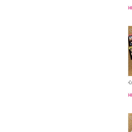
H
心
H