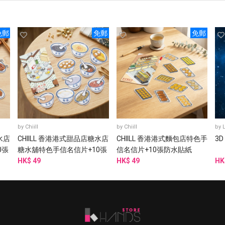
免郵
免郵
免郵
by
Chiill
by
Chiill
by
水店
CHIILL 香港港式甜品店糖水店
CHIILL 香港港式麵包店特色手
3D
0張
糖水舖特色手信名信片+10張
信名信片+10張防水貼紙
防水貼紙
HK$ 49
HK$ 49
HK