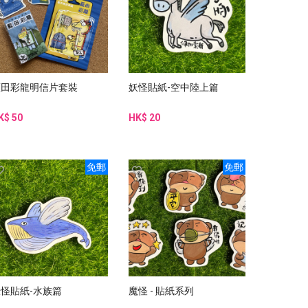
藍田彩龍明信片套裝
妖怪貼紙-空中陸上篇
K$ 50
HK$ 20
免郵
免郵
妖怪貼紙-水族篇
魔怪 - 貼紙系列