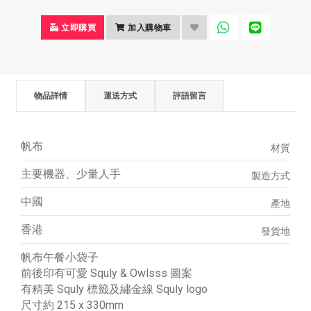
立即購買
加入購物車
物品詳情
運送方式
評語留言
帆布
材質
主要機器、少量人手
製造方式
中國
產地
香港
發貨地
帆布午餐小袋子
前後印有可愛 Squly & Owlsss 圖案
有精美 Squly 標籤及繡金線 Squly logo
尺寸約 215 x 330mm