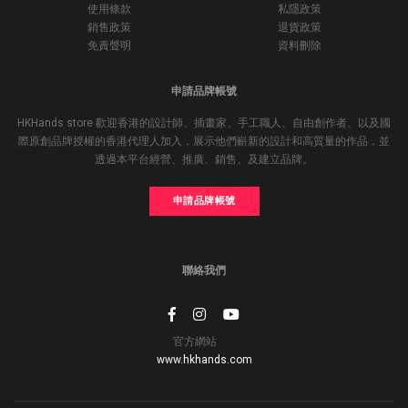
使用條款
私隱政策
銷售政策
退貨政策
免責聲明
資料刪除
申請品牌帳號
HKHands store 歡迎香港的設計師、插畫家、手工職人、自由創作者、以及國
際原創品牌授權的香港代理人加入，展示他們嶄新的設計和高質量的作品，並
透過本平台經營、推廣、銷售、及建立品牌。
申請品牌帳號
聯絡我們
官方網站
www.hkhands.com