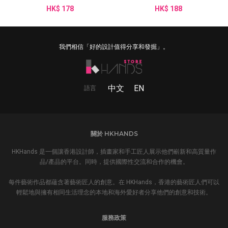
HK$ 178
HK$ 188
我們相信「好的設計值得分享和發掘」。
中文
EN
語言
關於 HKHANDS
HKHands 是一個讓香港設計師，插畫家和手工匠人展示他們嶄新和高質量作
品/產品的平台。同時，提供國際性交流和合作的機會。
每件藝術作品都蘊含著藝術匠人的創意。在 HKHands，香港的藝術匠人們可以
輕鬆地與擁有相同生活理念的本地和海外愛好者分享他們的創意和技術。
服務政策