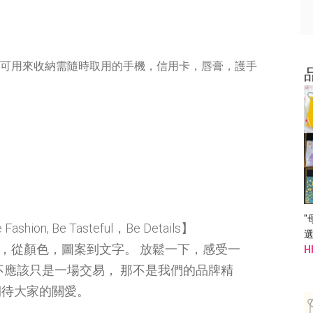
袋，可用來收納需隨時取用的手機，信用卡，唇膏，護手
"
ashion, Be Tasteful，Be Details】
，從顏色，圖案到文字。 放鬆一下，感受一
|
H
不應該只是一場交易， 那不是我們的品牌精
期待大家的關愛。