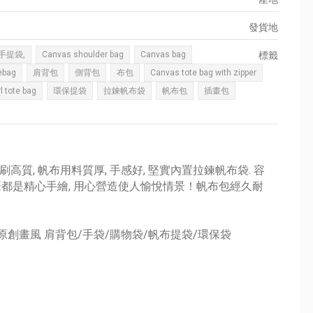
發貨地
手提袋,
Canvas shoulder bag
Canvas bag
標籤
ebag
肩背包
側背包
布包
Canvas tote bag with zipper
rl tote bag
環保提袋
拉鍊帆布袋
帆布包
插畫包
印刷高質, 帆布用料質厚, 手感好, 堅實內置拉鍊帆布袋. 容
 每一筆都是精心手繪, 用心營造使人愉悅情景！帆布包經久耐
繪原創畫風 肩背包/手袋/購物袋/帆布提袋/環保袋