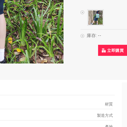
庫存:
--
立即購買
材質
製造方式
產地