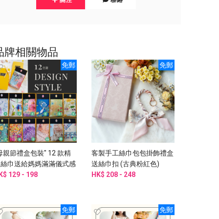
品牌相關物品
免郵
免郵
母親節禮盒包裝" 12 款精
客製手工絲巾包包掛飾禮盒
選絲巾送給媽媽滿滿儀式感
送絲巾扣 (古典粉紅色)
 團購2件起訂
K$ 129 - 198
HK$ 208 - 248
免郵
免郵