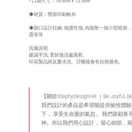
- 口袋尺寸：14.5cm x 12.5cm
◆材質：雙面印刷帆布
◆袋口設計拉鍊, 保護性強, 內面附一個小型暗
霜等等
洗滌說明:
建議手洗, 置於陰涼處風乾。
印花製品經反覆水洗、日曬後會有自然褪色。
【關於StephyDesignHK ｜Be Joyful, Be F
我們設計的產品是希望能提供愉悅體驗
下， 享受生命愛的氣息。 我們跟顧客
神。所以我們用心設計， 留心細節，