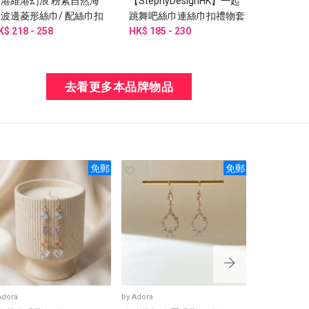
香港維港幻浪 粉紫自然海
【StephyDesignHK】一起
波邊菱形絲巾/ 配絲巾扣
跳舞吧絲巾連絲巾扣禮物套
雅禮盒 圍巾
K$ 218 - 258
裝/方巾/頭巾/手腕帶/圍巾/
HK$ 185 - 230
姊姊禮物
去看更多本品牌物品
免郵
免郵
Adora
by
Adora
by
Adora