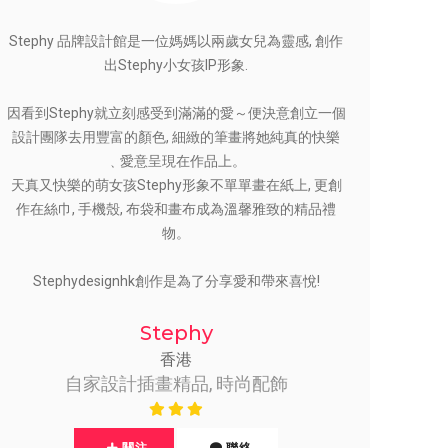
Stephy 品牌設計館是一位媽媽以兩歲女兒為靈感, 創作
出Stephy小女孩IP形象.
因看到Stephy就立刻感受到滿滿的愛～便決意創立一個
設計團隊去用豐富的顏色, 細緻的筆畫將她純真的快樂
﹑愛意呈現在作品上。
天真又快樂的萌女孩Stephy形象不單單畫在紙上, 更創
作在絲巾, 手機殼, 布袋和畫布成為溫馨雅致的精品禮
物。
Stephydesignhk創作是為了分享愛和帶來喜悅!
Stephy
香港
自家設計插畫精品, 時尚配飾
關注
聯絡