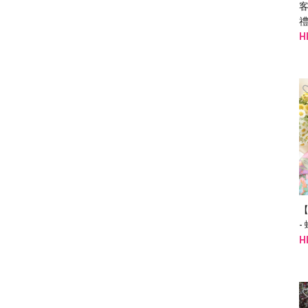
禮
H
-
H