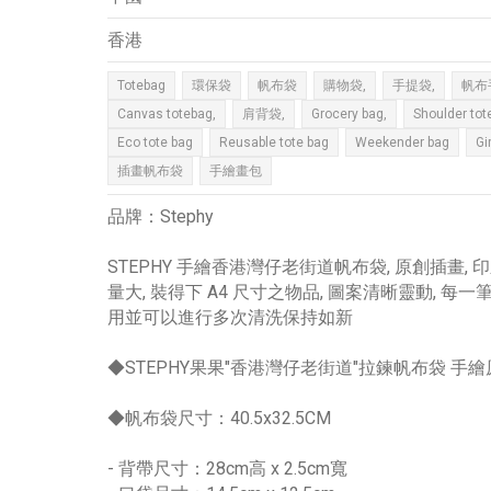
香港
Totebag
環保袋
帆布袋
購物袋,
手提袋,
帆布
Canvas totebag,
肩背袋,
Grocery bag,
Shoulder tot
Eco tote bag
Reusable tote bag
Weekender bag
Gi
插畫帆布袋
手繪畫包
品牌：Stephy
STEPHY 手繪香港灣仔老街道帆布袋, 原創插畫, 
量大, 裝得下 A4 尺寸之物品, 圖案清晰靈動,
用並可以進行多次清洗保持如新
◆STEPHY果果"香港灣仔老街道"拉鍊帆布袋 手
◆帆布袋尺寸：40.5x32.5CM
- 背帶尺寸：28cm高 x 2.5cm寬