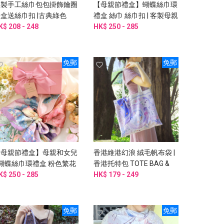
客製手工絲巾包包掛飾鑰圈
【母親節禮盒】蝴蝶絲巾環
盒送絲巾扣 |古典綠色
禮盒 絲巾 絲巾扣 | 客製母親
K$ 208 - 248
心意卡片
HK$ 250 - 285
免郵
免郵
【母親節禮盒】母親和女兒
香港維港幻浪 絨毛帆布袋 |
 蝴蝶絲巾環禮盒 粉色繁花
香港托特包 TOTE BAG &
升級版
K$ 250 - 285
TWILLY
HK$ 179 - 249
免郵
免郵