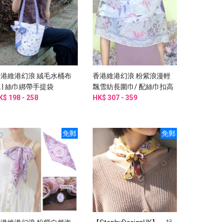
香港維港幻浪 絨毛水桶布
香港維港幻浪 粉紫浪漫輕
 | 絲巾綁帶手提袋
飄雪紡長圍巾/ 配絲巾扣高
K$ 198 - 258
雅禮盒
HK$ 307 - 359
免郵
免郵