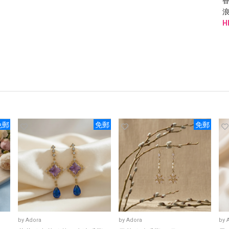
浪
高
H
免郵
免郵
免郵
by
Adora
by
Adora
by