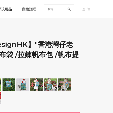
嬰孩用品
寵物護理
DesignHK】"香港灣仔老
布袋 /拉鍊帆布包 /帆布提