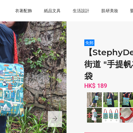
衣著配飾
紙品文具
生活設計
肌研美妝
免郵
【Stephy
街道 "手提帆
袋
HK$ 189