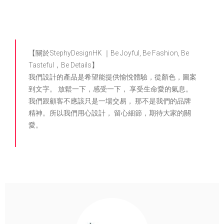
【關於StephyDesignHK ｜Be Joyful, Be Fashion, Be
Tasteful，Be Details】
我們設計的產品是希望能提供愉悅體驗，從顏色，圖案
到文字。 放鬆一下，感受一下， 享受生命愛的氣息。
我們跟顧客不應該只是一場交易， 那不是我們的品牌
精神。所以我們用心設計， 留心細節，期待大家的關
愛。