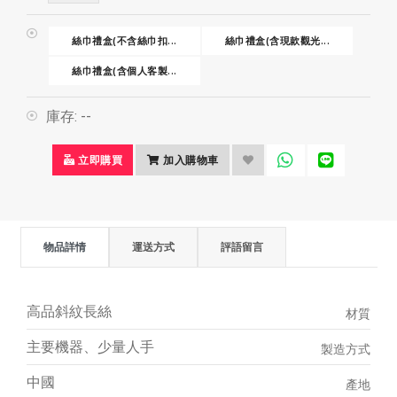
絲巾禮盒(不含絲巾扣...
絲巾禮盒(含現款觀光...
絲巾禮盒(含個人客製...
庫存:
--
立即購買
加入購物車
物品詳情
運送方式
評語留言
高品斜紋長絲
材質
主要機器、少量人手
製造方式
中國
產地