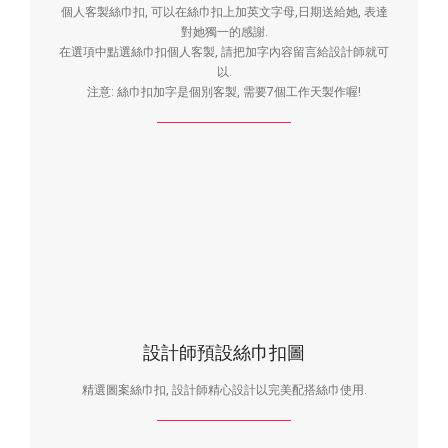
個人客製絲巾扣, 可以在絲巾扣上加英文字母,日期送給她, 表達
對她獨一的感謝.
在選項中點選絲巾扣個人客製, 請把加字內容留言給設計師就可
以.
注意: 絲巾扣加字是個別客製, 需要7個工作天製作喔!
設計師預設絲巾扣圖
精選圖案絲巾扣, 設計師精心設計以完美配搭絲巾使用.