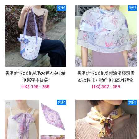
免郵
免郵
香港維港幻浪 絨毛水桶布包 | 絲
香港維港幻浪 粉紫浪漫輕飄雪
巾綁帶手提袋
紡長圍巾/ 配絲巾扣高雅禮盒
HK$ 198 - 258
HK$ 307 - 359
免郵
免郵