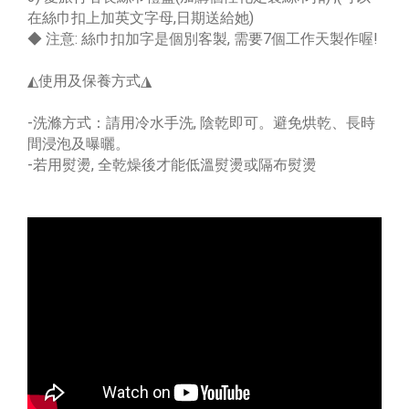
在絲巾扣上加英文字母,日期送給她)
◆ 注意: 絲巾扣加字是個別客製, 需要7個工作天製作喔!
◭使用及保養方式◮
-洗滌方式：請用冷水手洗, 陰乾即可。避免烘乾、長時
間浸泡及曝曬。
-若用熨燙, 全乾燥後才能低溫熨燙或隔布熨燙