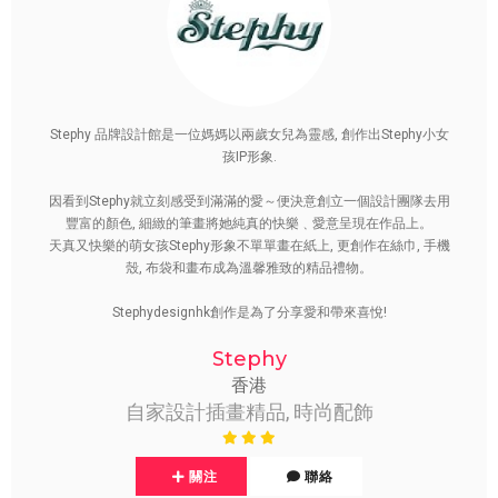
Stephy 品牌設計館是一位媽媽以兩歲女兒為靈感, 創作出Stephy小女
孩IP形象.
因看到Stephy就立刻感受到滿滿的愛～便決意創立一個設計團隊去用
豐富的顏色, 細緻的筆畫將她純真的快樂﹑愛意呈現在作品上。
天真又快樂的萌女孩Stephy形象不單單畫在紙上, 更創作在絲巾, 手機
殼, 布袋和畫布成為溫馨雅致的精品禮物。
Stephydesignhk創作是為了分享愛和帶來喜悅!
Stephy
香港
自家設計插畫精品, 時尚配飾
關注
聯絡