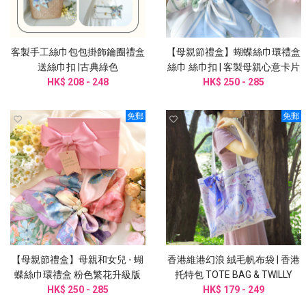
客製手工絲巾包包掛飾鑰圈禮盒
【母親節禮盒】蝴蝶絲巾環禮盒
送絲巾扣 |古典綠色
絲巾 絲巾扣 | 客製母親心意卡片
HK$ 208 - 248
HK$ 250 - 285
免郵
免郵
【母親節禮盒】母親和女兒 - 蝴
香港維港幻浪 絨毛帆布袋 | 香港
蝶絲巾環禮盒 粉色繁花升級版
托特包 TOTE BAG & TWILLY
HK$ 250 - 285
HK$ 179 - 249