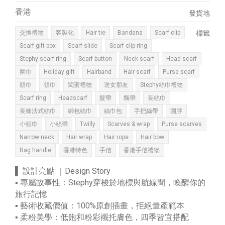
香港
發貨地
交換禮物
客製化
Hair tie
Bandana
Scarf clip
標籤
Scarf gift box
Scarf slide
Scarf clip ring
Stephy scarf ring
Scarf button
Neck scarf
Head scarf
圍巾
Holiday gift
Hairband
Hair scarf
Purse scarf
頭巾
領巾
閨蜜禮物
送女朋友
Stephy絲巾禮物
Scarf ring
Headscarf
髮帶
飄帶
長絲巾
長條法式絲巾
綁包絲巾
絲巾包
手把絲帶
圍脖
小領巾
小絲帶
Twilly
Scarves & wrap
Purse scarves
Narrow neck
Hair wrap
Hair rope
Hair bow
Bag handle
香港特色
手信
香港手信禮物
▌ 設計亮點 ｜Design Story
▪︎ 專屬故事性：Stephy穿梭於地標與航線間，喚醒你的
旅行記憶
▪︎ 藝術收藏價值：100%原創插畫，拒絕量產範本
▪︎ 柔粉美學：低飽和粉彩襯托膚色，四季皆宜搭配