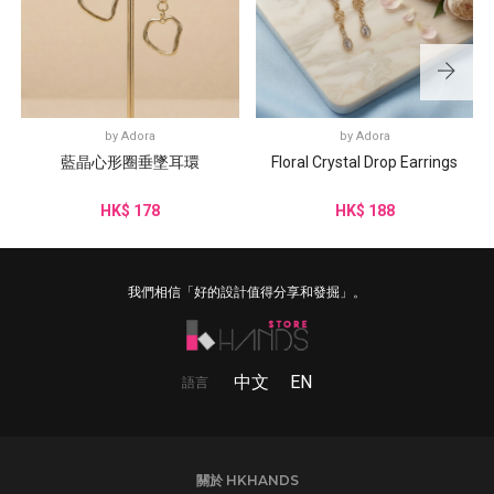
by
Adora
by
Adora
藍晶心形圈垂墜耳環
Floral Crystal Drop Earrings
HK$ 178
HK$ 188
我們相信「好的設計值得分享和發掘」。
中文
EN
語言
關於 HKHANDS