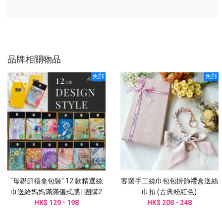
品牌相關物品
免郵
免郵
"母親節禮盒包裝" 12 款精選絲
客製手工絲巾包包掛飾禮盒送絲
巾送給媽媽滿滿儀式感 | 團購2
巾扣 (古典粉紅色)
HK$ 129 - 198
件起訂
HK$ 208 - 248