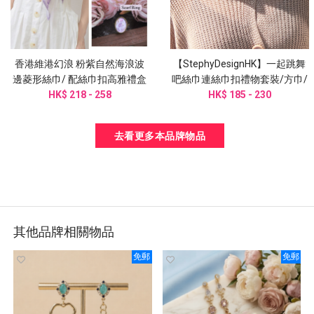
香港維港幻浪 粉紫自然海浪波
【StephyDesignHK】一起跳舞
邊菱形絲巾/ 配絲巾扣高雅禮盒
吧絲巾連絲巾扣禮物套裝/方巾/
HK$ 218 - 258
圍巾
頭巾/手腕帶/圍巾/姊姊禮物
HK$ 185 - 230
去看更多本品牌物品
其他品牌相關物品
免郵
免郵