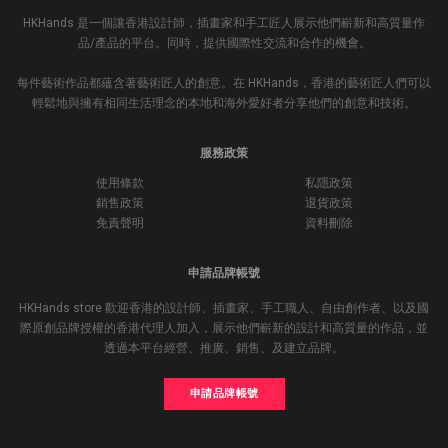
HKHands 是一個讓香港設計師，插畫家和手工匠人展示他們嶄新和高質量作
品/產品的平台。同時，提供國際性交流和合作的機會。
每件藝術作品都蘊含著藝術匠人的創意。在 HKHands，香港的藝術匠人們可以
輕鬆地與擁有相同生活理念的本地和海外愛好者分享他們的創意和技術。
服務政策
使用條款
私隱政策
銷售政策
退貨政策
免責聲明
資料刪除
申請品牌帳號
HKHands store 歡迎香港的設計師、插畫家、手工職人、自由創作者、以及國
際原創品牌授權的香港代理人加入，展示他們嶄新的設計和高質量的作品，並
透過本平台經營、推廣、銷售、及建立品牌。
申請品牌帳號